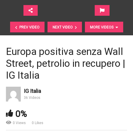
PREV VIDEO
NEXT VIDEO
MORE VIDEOS
Europa positiva senza Wall
Street, petrolio in recupero |
IG Italia
IG Italia
Mercati finanziari. La situazione attuale secondo
36 Videos
Ersel
0%
0 Views
0 Likes