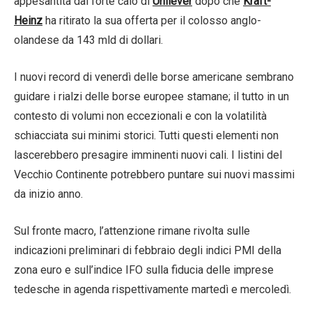
appesantita dal forte calo di
Unilever
dopo che
Kraft-
Heinz
ha ritirato la sua offerta per il colosso anglo-
olandese da 143 mld di dollari.
I nuovi record di venerdì delle borse americane sembrano
guidare i rialzi delle borse europee stamane; il tutto in un
contesto di volumi non eccezionali e con la volatilità
schiacciata sui minimi storici. Tutti questi elementi non
lascerebbero presagire imminenti nuovi cali. I listini del
Vecchio Continente potrebbero puntare sui nuovi massimi
da inizio anno.
Sul fronte macro, l’attenzione rimane rivolta sulle
indicazioni preliminari di febbraio degli indici PMI della
zona euro e sull’indice IFO sulla fiducia delle imprese
tedesche in agenda rispettivamente martedì e mercoledì.