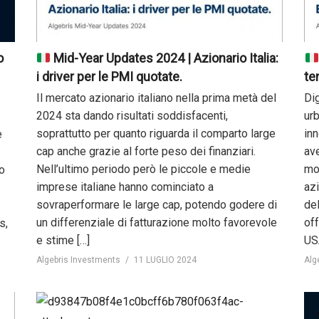
o
Mid-Year Updates 2024 | Azionario Italia:
i driver per le PMI quotate.
te
Il mercato azionario italiano nella prima metà del
Dig
2024 sta dando risultati soddisfacenti,
urb
soprattutto per quanto riguarda il comparto large
in
e
cap anche grazie al forte peso dei finanziari.
ave
Nell’ultimo periodo però le piccole e medie
mo
zo
imprese italiane hanno cominciato a
az
sovraperformare le large cap, potendo godere di
de
un differenziale di fatturazione molto favorevole
off
s,
e stime […]
US
Algebris Investments
11 LUGLIO 2024
Alg