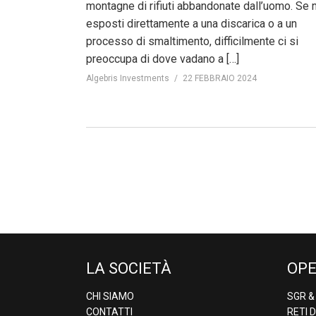
montagne di rifiuti abbandonate dall’uomo. Se 
esposti direttamente a una discarica o a un
processo di smaltimento, difficilmente ci si
preoccupa di dove vadano a […]
Algebris Investments
22 FEBBRAIO 2024
LA SOCIETÀ
OPE
CHI SIAMO
SGR 
CONTATTI
RETI 