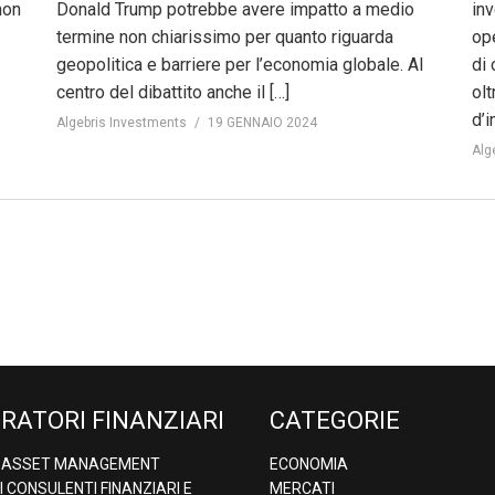
non
Donald Trump potrebbe avere impatto a medio
in
termine non chiarissimo per quanto riguarda
ope
geopolitica e barriere per l’economia globale. Al
di 
centro del dibattito anche il […]
olt
d’i
Algebris Investments
19 GENNAIO 2024
Alg
RATORI FINANZIARI
CATEGORIE
& ASSET MANAGEMENT
ECONOMIA
DI CONSULENTI FINANZIARI E
MERCATI