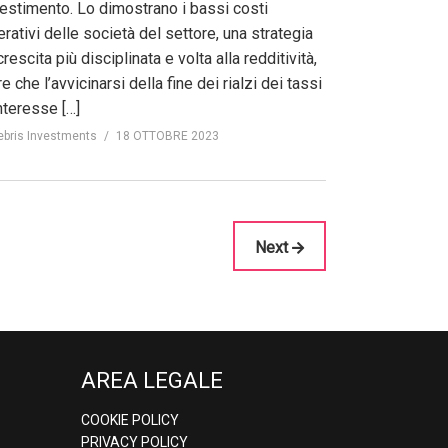
vestimento. Lo dimostrano i bassi costi
rativi delle società del settore, una strategia
crescita più disciplinata e volta alla redditività,
re che l’avvicinarsi della fine dei rialzi dei tassi
nteresse […]
ebris Investments
18 OTTOBRE 2023
Next
AREA LEGALE
COOKIE POLICY
PRIVACY POLICY