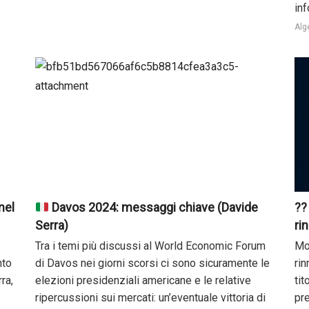
in
Alg
nel
Davos 2024: messaggi chiave (Davide
??
Serra)
ri
Tra i temi più discussi al World Economic Forum
Mo
nto
di Davos nei giorni scorsi ci sono sicuramente le
rin
ra,
elezioni presidenziali americane e le relative
tit
ripercussioni sui mercati: un’eventuale vittoria di
pre