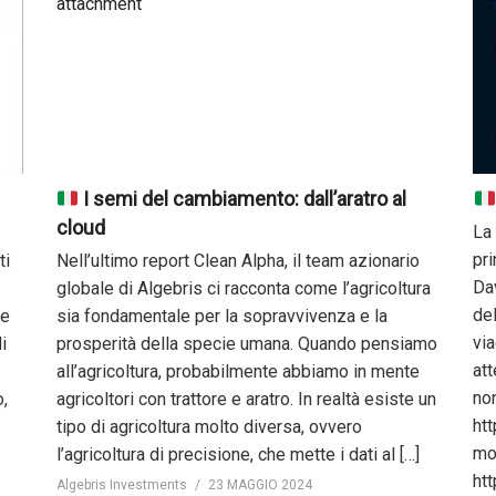
I semi del cambiamento: dall’aratro al
cloud
La
pri
ti
Nell’ultimo report Clean Alpha, il team azionario
Da
globale di Algebris ci racconta come l’agricoltura
del
 e
sia fondamentale per la sopravvivenza e la
via
i
prosperità della specie umana. Quando pensiamo
att
all’agricoltura, probabilmente abbiamo in mente
no
o,
agricoltori con trattore e aratro. In realtà esiste un
ht
tipo di agricoltura molto diversa, ovvero
mo
l’agricoltura di precisione, che mette i dati al […]
ht
Algebris Investments
23 MAGGIO 2024