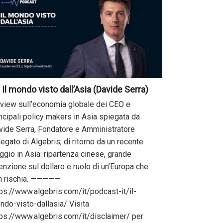
Il mondo visto dall’Asia (Davide Serra)
 view sull’economia globale dei CEO e
ncipali policy makers in Asia spiegata da
vide Serra, Fondatore e Amministratore
egato di Algebris, di ritorno da un recente
ggio in Asia: ripartenza cinese, grande
enzione sul dollaro e ruolo di un’Europa che
n rischia. —————
tps://www.algebris.com/it/podcast-it/il-
ndo-visto-dallasia/ Visita
tps://www.algebris.com/it/disclaimer/ per