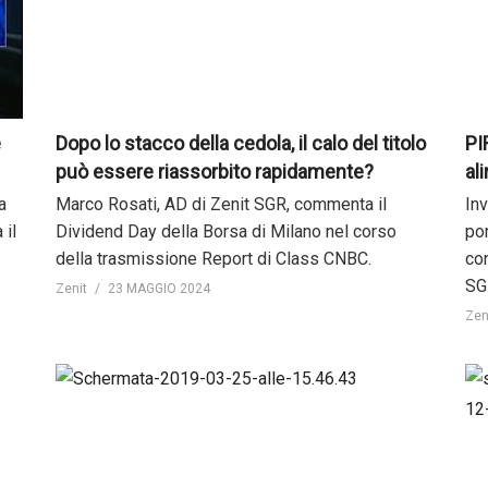
e
Dopo lo stacco della cedola, il calo del titolo
PI
può essere riassorbito rapidamente?
al
a
Marco Rosati, AD di Zenit SGR, commenta il
In
 il
Dividend Day della Borsa di Milano nel corso
po
della trasmissione Report di Class CNBC.
co
SG
Zenit
23 MAGGIO 2024
Zen