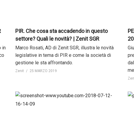
R
PIR. Che cosa sta accadendo in questo
PE
settore? Quali le novità? | Zenit SGR
20
 in
Marco Rosati, AD di Zenit SGR, illustra le novità
Gi
co
legislative in tema di PIR e come la società di
pr
gestione le sta affrontando.
da
mer
Zenit
25 MARZO 2019
Zen