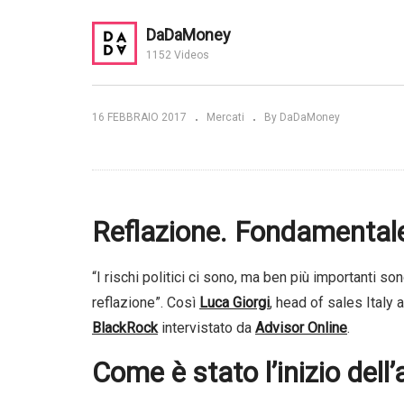
Scenario dei mercati, asset
DaDaMoney
arli al meglio
class da privilegiare e i fondi
60
1152 Videos
anum
multi-asset | Anima SGR
– 
16 FEBBRAIO 2017
Mercati
By DaDaMoney
Reflazione. Fondamentale
“I rischi politici ci sono, ma ben più importanti so
reflazione”. Così
Luca Giorgi
, head of sales Italy
BlackRock
intervistato da
Advisor Online
.
Come è stato l’inizio dell