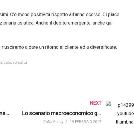
imi. C’è meno positività rispetto all’anno scorso. Ci piace
 azionaria asiatica. Anche il debito emergente, anche qui
iusciremo a dare un ritorno al cliente ed a diversificare.
mercato
volatilità
NEXT
Settore Azionario. “Meglio pensare globalmente” | Morgan Stanley IM
Lo scenario macroeconomico globale secondo Alberto Cattaneo di Ersel
DaDaMoney
19 FEBBRAIO 2017