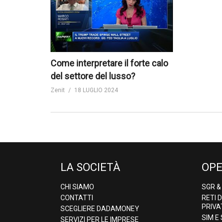
Come interpretare il forte calo
del settore del lusso?
Zenit
18 LUGLIO 2024
LA SOCIETÀ
OPE
CHI SIAMO
SGR 
CONTATTI
RETI 
PRIVA
SCEGLIERE DADAMONEY
SIM E
SERVIZI PER LE IMPRESE