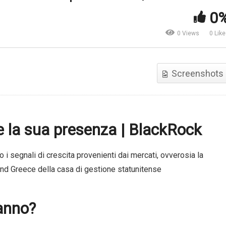
0
Grande Distribuzione
 secondi con Caroline Reyl
Alimentare. L’outlook di
0 Views
0 Lik
Pictet Asset Management
Unicredit
Screenshots
 la sua presenza | BlackRock
no i segnali di crescita provenienti dai mercati, ovverosia la
 and Greece della casa di gestione statunitense
’anno?