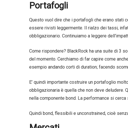
Portafogli
Questo vuol dire che i portafogli che erano stati 
essere rivisti leggermente. Il rialzo dei tassi, infa
obbligazionario. Continuiamo a leggere dell’impatt
Come rispondere? BlackRock ha una suite di 3 solu
del momento. Cerchiamo di far capire come anche co
esempio andando corti di duration; facendo scom
E’ quindi importante costruire un portafoglio mol
obbligazionaria è quella che non deve deludere. Qu
nella componente bond. La performance si cerca su
Quindi bond, flessibili e unconstrained, cioè senza
Mercati