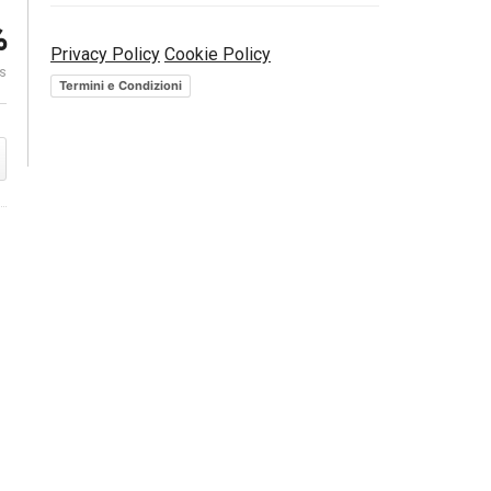
%
Investire oggi: analisi dei
Privacy Policy
Cookie Policy
mercati di Febbraio 2017 |
Ascosim. Le p
es
Pictet Italia
2017 – Tavol
Termini e Condizioni