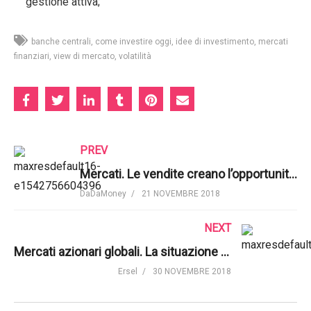
gestione attiva;
banche centrali
come investire oggi
idee di investimento
mercati
finanziari
view di mercato
volatilità
PREV
Mercati. Le vendite creano l’opportunità per un check-up del portafoglio | Morningstar
DaDaMoney
21 NOVEMBRE 2018
NEXT
Mercati azionari globali. La situazione a fine novembre 2018 | Ersel
Ersel
30 NOVEMBRE 2018