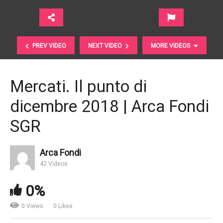
PREV VIDEO
NEXT VIDEO
MORE VIDEOS
Mercati. Il punto di
dicembre 2018 | Arca Fondi
SGR
Arca Fondi
Investire. Siate pronti a farlo nel 2019 | Morningstar
42 Videos
UK
0%
0 Views
0 Likes