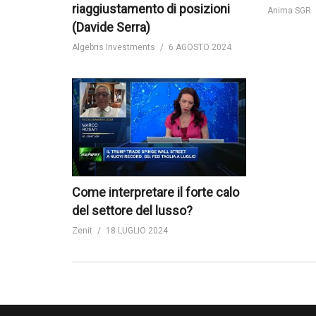
riaggiustamento di posizioni
Anima SGR
(Davide Serra)
Algebris Investments
6 AGOSTO 2024
Come interpretare il forte calo
del settore del lusso?
Zenit
18 LUGLIO 2024