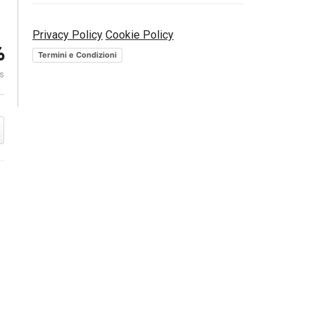
Settore Azion
Privacy Policy
Cookie Policy
Ascosim. Le previsioni per il
pensare glob
%
2017 – Tavola rotonda
Morgan Stanl
Termini e Condizioni
es