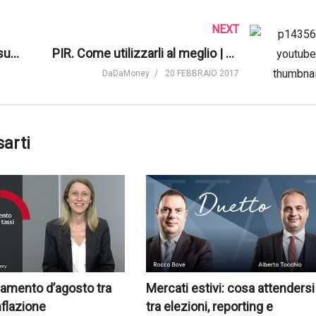
NEXT
Reflazione. Fondamentale la sua presenza | BlackRock
PIR. Come utilizzarli al meglio | Banca Mediolanum
DaDaMoney
20 FEBBRAIO 2017
sarti
amento d’agosto tra
Mercati estivi: cosa attendersi
nflazione
tra elezioni, reporting e