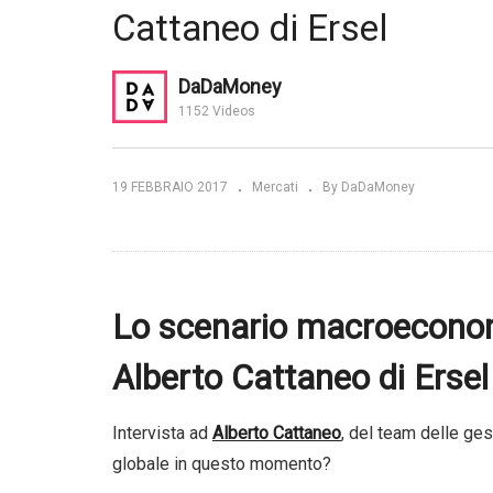
Cattaneo di Ersel
Mercati finanziari. La
Gr
o italiano. Le
situazione attuale secondo
Al
ondo Ersel
Ersel
Un
DaDaMoney
1152 Videos
19 FEBBRAIO 2017
Mercati
By DaDaMoney
Lo scenario macroecono
Alberto Cattaneo di Ersel
Intervista ad
Alberto Cattaneo
, del team delle ges
globale in questo momento?