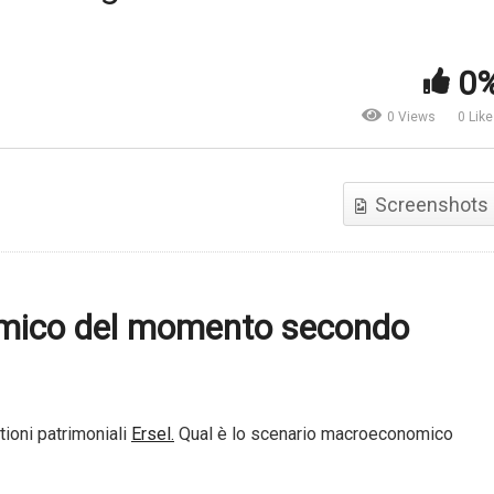
ande Distribuzione
Investire oggi: analisi dei
imentare. L’outlook di
mercati di Febbraio 2017 |
0
icredit
Pictet Italia
0 Views
0 Lik
Screenshots
mico del momento secondo
tioni patrimoniali
Ersel.
Qual è lo scenario macroeconomico