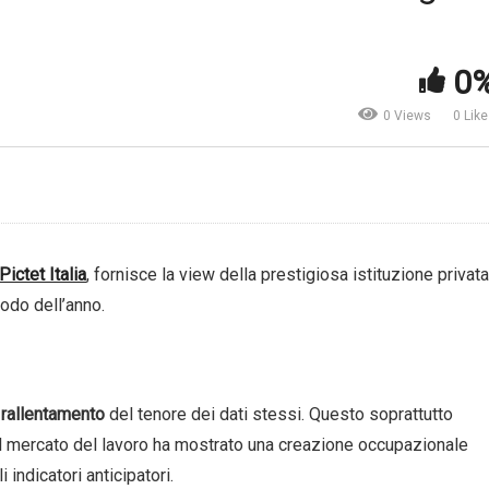
Factor investing, le
na. Moody’s taglia il rating,
opportunità di un sapiente 
 non c’è da preoccuparsi |
di fattori | NN Investment
0
I Pramerica
Partners
0 Views
0 Lik
Pictet Italia
, fornisce la view della prestigiosa istituzione privata
odo dell’anno.
n
rallentamento
del tenore dei dati stessi. Questo soprattutto
o sul mercato del lavoro ha mostrato una creazione occupazionale
i indicatori anticipatori.