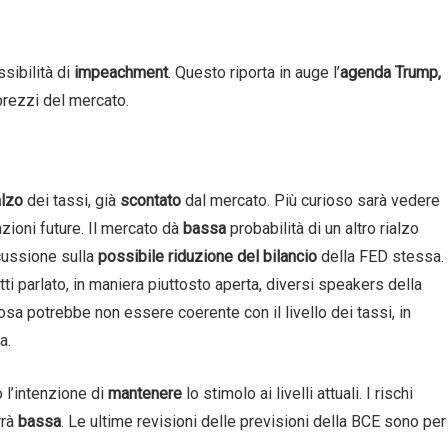
sibilità di
impeachment
. Questo riporta in auge l’
agenda Trump,
prezzi del mercato.
alzo
dei tassi, già
scontato
dal mercato. Più curioso sarà vedere
nzioni future. Il mercato dà
bassa
probabilità di un altro rialzo
scussione sulla
possibile riduzione del bilancio
della FED stessa.
ti parlato, in maniera piuttosto aperta, diversi speakers della
a potrebbe non essere coerente con il livello dei tassi, in
a.
 l’intenzione di
mantenere
lo stimolo ai livelli attuali. I rischi
rrà
bassa
. Le ultime revisioni delle previsioni della BCE sono per