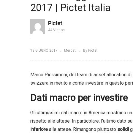
2017 | Pictet Italia
Andamento dei mercati
Ci
e. La spinta di
finanziari e programmi di
ma
Morningstar
investimento | Ersel
UB
Pictet
44 Videos
13 GIUGNO 2017
Mercati
By Pictet
Marco Piersimoni, del team di asset allocation di
svizzera in merito a come investire in questo peri
Dati macro per investire
Gli ultimissimi dati macro in America mostrano u
rispetto alle attese. In particolare, l’ultimo dat
inferiore
alle attese. Rimangono piuttosto
solidi
gl