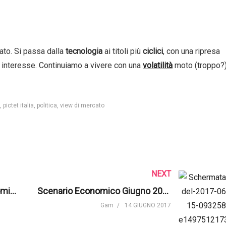
ato. Si passa dalla
tecnologia
ai titoli più
ciclici
, con una ripresa
i interesse. Continuiamo a vivere con una
volatilità
moto (troppo?
pictet italia
politica
view di mercato
NEXT
Trump e la sua politica economica | Prometeia
Scenario Economico Giugno 2017 | GAM
Gam
14 GIUGNO 2017