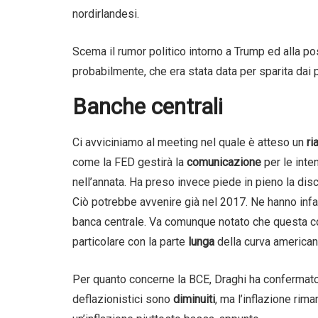
nordirlandesi.
Scema il rumor politico intorno a Trump ed alla pos
probabilmente, che era stata data per sparita dai 
Banche centrali
Ci avviciniamo al meeting nel quale è atteso un
ri
come la FED gestirà la
comunicazione
per le inte
nell’annata. Ha preso invece piede in pieno la di
Ciò potrebbe avvenire già nel 2017. Ne hanno infat
banca centrale. Va comunque notato che questa cos
particolare con la parte
lunga
della curva american
Per quanto concerne la BCE, Draghi ha confermato
deflazionistici sono
diminuiti
, ma l’inflazione rima