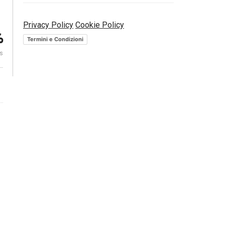
mix
Mercati. Cos
Privacy Policy
Cookie Policy
Rischio politico e mercati. La
interessante 
%
view macro di Schroders
Moneyfarm
Termini e Condizioni
es