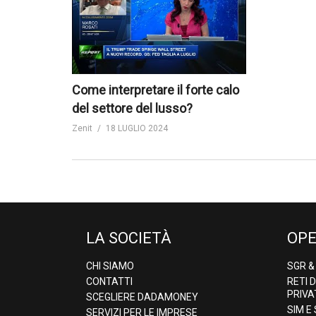
Come interpretare il forte calo
del settore del lusso?
Zenit
18 LUGLIO 2024
LA SOCIETÀ
OPE
CHI SIAMO
SGR 
CONTATTI
RETI 
PRIVA
SCEGLIERE DADAMONEY
SIM E
SERVIZI PER LE IMPRESE