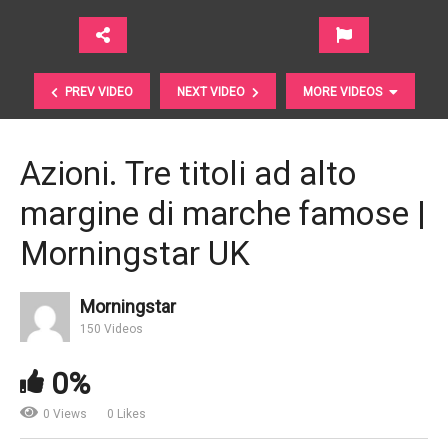
PREV VIDEO
NEXT VIDEO
MORE VIDEOS
Azioni. Tre titoli ad alto
margine di marche famose |
Morningstar UK
Morningstar
150 Videos
3 azioni di aziende resilienti | Morningstar UK
0%
0 Views
0 Likes