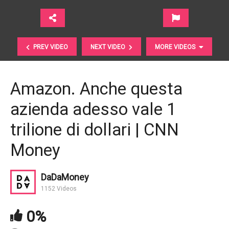
PREV VIDEO
NEXT VIDEO
MORE VIDEOS
Amazon. Anche questa
azienda adesso vale 1
trilione di dollari | CNN
Money
Mercati americani. Come trovarvi valore a questi
DaDaMoney
livelli? | Morningstar UK
1152 Videos
0%