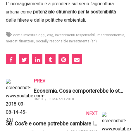
L’incoraggiamento è a prendere sul serio l’agricoltura
urbana come
potenziale strumento per la sostenibilità
delle filiere e delle politiche ambientali.
come investire oggi
esg
investimenti responsabili
macroeconomia
mercati finanziari
socially responsible investments (sri)
PREV
Economia. Cosa comporterebbe lo stesso stipendio per uomini e donne? | CNBC International
CNBC
8 MARZO 2018
NEXT
5G. Cos’è e come potrebbe cambiare le cose | Marco Montemagno