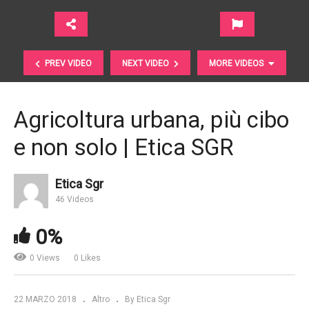
PREV VIDEO
NEXT VIDEO
MORE VIDEOS
Agricoltura urbana, più cibo
e non solo | Etica SGR
Etica Sgr
46 Videos
Salone del Risparmio 2018. I mercati e le soluzioni
0%
adatte secondo Investec
0 Views
0 Likes
22 MARZO 2018
Altro
By Etica Sgr