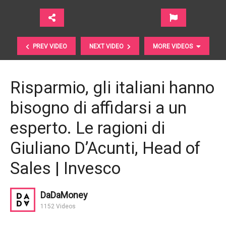
PREV VIDEO
NEXT VIDEO
MORE VIDEOS
Risparmio, gli italiani hanno
bisogno di affidarsi a un
esperto. Le ragioni di
Giuliano D’Acunti, Head of
Sales | Invesco
Pensaci oggi. Commento di aprile 2017 | Zenit SGR
DaDaMoney
1152 Videos