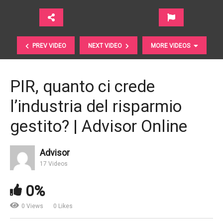
PREV VIDEO
NEXT VIDEO
MORE VIDEOS
PIR, quanto ci crede
l’industria del risparmio
gestito? | Advisor Online
Advisor
Investire con testa e cuore. La finanza
17 Videos
comportamentale | Anima SGR
0%
0 Views
0 Likes