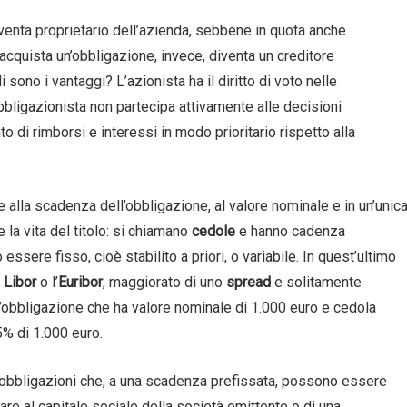
venta proprietario dell’azienda, sebbene in quota anche
 acquista un’obbligazione, invece, diventa un creditore
li sono i vantaggi? L’azionista ha il diritto di voto nelle
obbligazionista non partecipa attivamente alle decisioni
to di rimborsi e interessi in modo prioritario rispetto alla
le alla scadenza dell’obbligazione, al valore nominale e in un’unic
 la vita del titolo: si chiamano
cedole
e hanno cadenza
ssere fisso, cioè stabilito a priori, o variabile. In quest’ultimo
l
Libor
o l’
Euribor
, maggiorato di uno
spread
e solitamente
’obbligazione che ha valore nominale di 1.000 euro e cedola
5% di 1.000 euro.
obbligazioni che, a una scadenza prefissata, possono essere
are al capitale sociale della società emittente o di una