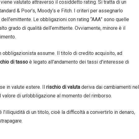
, viene valutato attraverso il cosiddetto rating. Si tratta di un
ndard & Poor’s, Moody’s e Fitch. I criteri per assegnarlo
tà dell’emittente. Le obbligazioni con rating “AAA” sono quelle
lto grado di qualità dell’emittente. Ovviamente, minore è il
dimento.
 obbligazionista assume. Il titolo di credito acquisito, ad
chio di tasso
è legato all’andamento dei tassi d’interesse di
e in valute estere. Il
rischio di valuta
deriva dai cambiamenti nel
ul valore di un’obbligazione al momento del rimborso.
’illiquidità di un titolo, cioè la difficoltà a convertirlo in denaro,
strapagare.