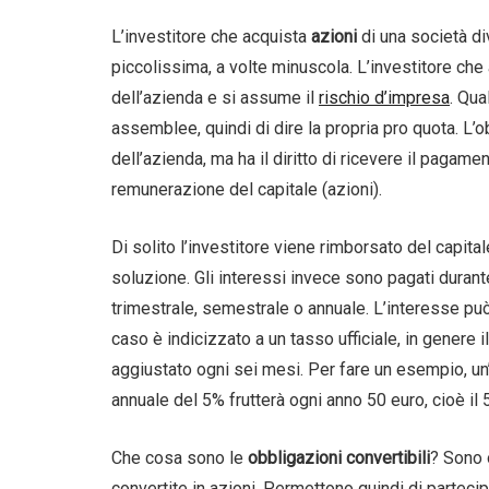
L’investitore che acquista
azioni
di una società di
piccolissima, a volte minuscola. L’investitore che
dell’azienda e si assume il
rischio d’impresa
. Qua
assemblee, quindi di dire la propria pro quota. L’
dell’azienda, ma ha il diritto di ricevere il pagamen
remunerazione del capitale (azioni).
Di solito l’investitore viene rimborsato del capita
soluzione. Gli interessi invece sono pagati durante
trimestrale, semestrale o annuale. L’interesse può e
caso è indicizzato a un tasso ufficiale, in genere i
aggiustato ogni sei mesi. Per fare un esempio, un
annuale del 5% frutterà ogni anno 50 euro, cioè il 
Che cosa sono le
obbligazioni convertibili
? Sono 
convertite in azioni. Permettono quindi di partecip