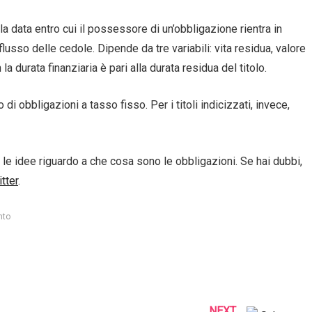
 la data entro cui il possessore di un’obbligazione rientra in
lusso delle cedole. Dipende da tre variabili: vita residua, valore
a durata finanziaria è pari alla durata residua del titolo.
di obbligazioni a tasso fisso. Per i titoli indicizzati, invece,
le idee riguardo a che cosa sono le obbligazioni. Se hai dubbi,
tter
.
nto
NEXT