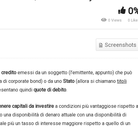
0
Cosa sono i titoli di Stato? I
e cosa sono gli ETF? | IG
punto di Federica Ielasi |
0 Views
0 Lik
lia
DaDaMoney
Screenshots
i credito
emessi da un soggetto (l’emittente, appunto) che può
la di corporate bond) o da uno
Stato
(allora si chiamano
titoli
resentano quindi
quote di debito
.
enere capitali
da investire
a condizioni più vantaggiose rispetto 
o una disponibilità di denaro attuale con una disponibilità di
tale più un tasso di interesse maggiore rispetto a quello di un