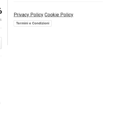
%
l
Privacy Policy
Cookie Policy
Quantitative Easing. Come
Che cosa sono
es
funziona davvero? | BCE
DaDaMoney
Termini e Condizioni
a