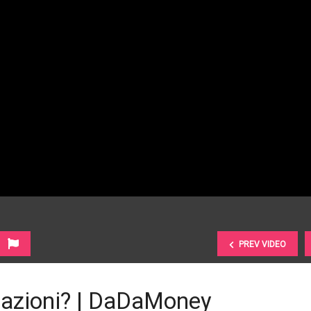
PREV VIDEO
gazioni? | DaDaMoney