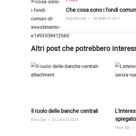
DaDaMoney
28 MARZO 2017
Altri post che potrebbero interes
Il ruolo delle banche centrali
L’inter
spiegato
Etica Sgr
23 LUGLIO 2024
Etica Sgr