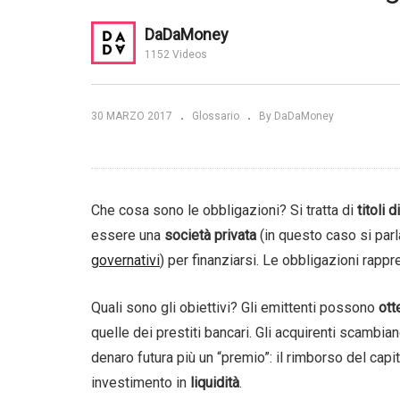
DaDaMoney
 strategie
Che cosa sono gli ETF? |
Ch
1152 Videos
DaDaMoney
DaDaMoney
Ita
30 MARZO 2017
Glossario
By DaDaMoney
Che cosa sono le obbligazioni? Si tratta di
titoli d
essere una
società privata
(in questo caso si par
governativi
) per finanziarsi. Le obbligazioni rapp
Quali sono gli obiettivi? Gli emittenti possono
ott
quelle dei prestiti bancari. Gli acquirenti scambian
denaro futura più un “premio”: il rimborso del capi
investimento in
liquidità
.