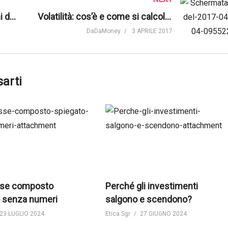
Che cosa sono i fondi comuni di investimento? | DaDaMoney
Volatilità: cos’è e come si calcola | Contemplata
DaDaMoney
3 APRILE 2017
sarti
esse composto
Perché gli investimenti
 senza numeri
salgono e scendono?
23 LUGLIO 2024
Etica Sgr
27 GIUGNO 2024