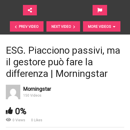
PREV VIDEO
NEXT VIDEO
MORE VIDEOS
ESG. Piacciono passivi, ma
il gestore può fare la
differenza | Morningstar
Morningstar
Mercati emergenti: opportunità di crescita per gli
150 Videos
investitori | NN Investment Partners
0%
0 Views
0 Likes