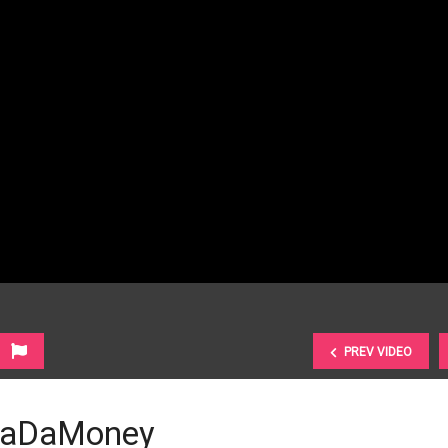
PREV VIDEO
 DaDaMoney