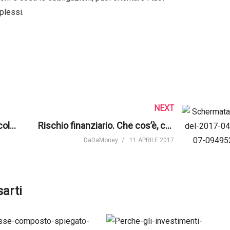
plessi.
NEXT
Volatilità: cos’è e come si calcola | Contemplata
Rischio finanziario. Che cos’è, come imparare a gestirlo e quali errori evitare | DaDaMoney
DaDaMoney
11 APRILE 2017
sarti