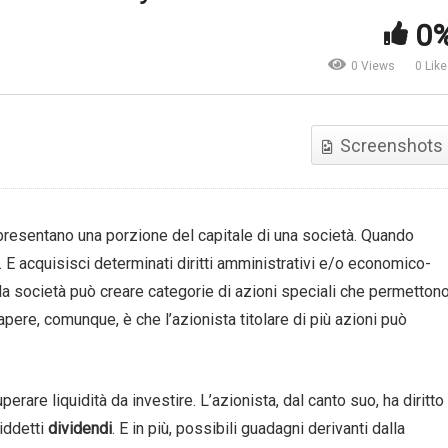
0
Che cosa sono i fondi comu
antitative Easing. Come
di investimento? |
0 Views
0 Lik
nziona davvero? | BCE
DaDaMoney
Screenshots
appresentano una porzione del capitale di una società. Quando
. E acquisisci determinati diritti amministrativi e/o economico-
: la società può creare categorie di azioni speciali che permetton
sapere, comunque, è che l’azionista titolare di più azioni può
rare liquidità da investire. L’azionista, dal canto suo, ha diritto
iddetti
dividendi
. E in più, possibili guadagni derivanti dalla