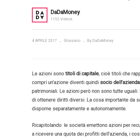
Che cos’è MiFID II? Tutto
DaDaMoney
E? E come si
quello che c’è da sapere in 8
Qu
1152 Videos
aMoney
punti | DaDaMoney
fu
4 APRILE 2017
Glossario
By DaDaMoney
Le azioni sono
titoli di capitale
, cioè titoli che r
compri un’azione diventi quindi
socio dell’azienda
patrimoniali. Le azioni però non sono tutte uguali
di ottenere diritti diversi. La cosa importante da 
disporne separatamente e autonomamente.
Ricapitolando: le società emettono azioni per recupe
a ricevere una quota dei profitti dell’azienda, i cos