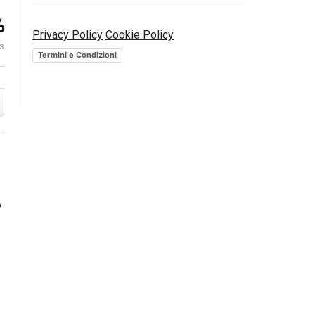
%
ni
Privacy Policy
Cookie Policy
Che cosa sono i bitcoin? |
Che cosa son
es
DaDaMoney
obbligazioni
Termini e Condizioni
o