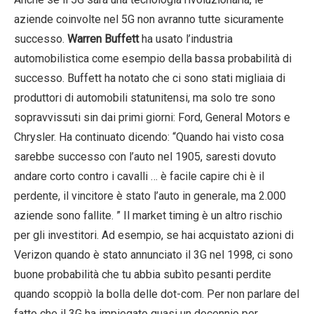
aziende coinvolte nel 5G non avranno tutte sicuramente
successo.
Warren Buffett
ha usato l’industria
automobilistica come esempio della bassa probabilità di
successo. Buffett ha notato che ci sono stati migliaia di
produttori di automobili statunitensi, ma solo tre sono
sopravvissuti sin dai primi giorni: Ford, General Motors e
Chrysler. Ha continuato dicendo: “Quando hai visto cosa
sarebbe successo con l’auto nel 1905, saresti dovuto
andare corto contro i cavalli … è facile capire chi è il
perdente, il vincitore è stato l’auto in generale, ma 2.000
aziende sono fallite. ” Il market timing è un altro rischio
per gli investitori. Ad esempio, se hai acquistato azioni di
Verizon quando è stato annunciato il 3G nel 1998, ci sono
buone probabilità che tu abbia subìto pesanti perdite
quando scoppiò la bolla delle dot-com. Per non parlare del
fatto che il 3G ha impiegato quasi un decennio per