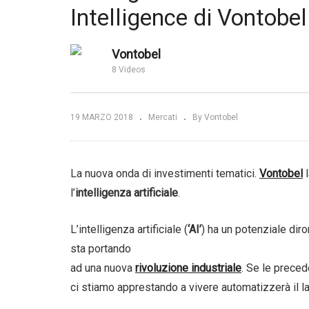
Una nuova fase nel ciclo di
Intelligence di Vontobel
 una
crescita dei Mercati
i comunicanti
Emergenti? | NN Investment
Me
rs SGR
Partners
el
Vontobel
8 Videos
19 MARZO 2018
Mercati
By Vontobel
La nuova onda di investimenti tematici.
Vontobel
l
l’
intelligenza artificiale
.
L’intelligenza artificiale (
‘AI’
) ha un potenziale dir
sta portando
ad una nuova
rivoluzione industriale
. Se le preced
ci stiamo apprestando a vivere automatizzerà il 