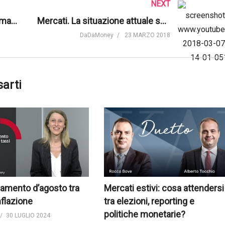
NEXT
Mercati. Gli aggiornamenti di marzo di Moneyfarm
Mercati. La situazione attuale secondo Alessandro Fugnoli, strategist di Kairos Partners
DaDaMoney
23 MARZO 2018
sarti
amento d’agosto tra
Mercati estivi: cosa attendersi
nflazione
tra elezioni, reporting e
politiche monetarie?
30 LUGLIO 2024