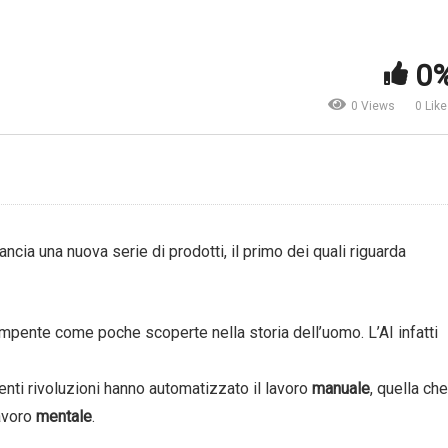
rcati. La reazione alle
Mercati azionari globali. La
0
ezioni italiane | Bloomberg
view di marzo 2018 di Erse
0 Views
0 Lik
ancia una nuova serie di prodotti, il primo dei quali riguarda
ompente come poche scoperte nella storia dell’uomo. L’AI infatti
enti rivoluzioni hanno automatizzato il lavoro
manuale
, quella che
lavoro
mentale
.