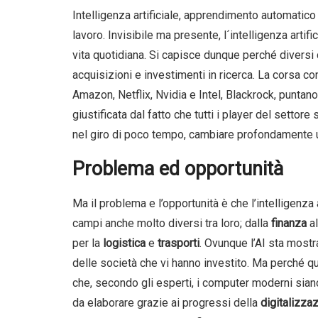
Intelligenza artificiale, apprendimento automatic
lavoro. Invisibile ma presente, l´intelligenza artif
vita quotidiana. Si capisce dunque perché diversi c
acquisizioni e investimenti in ricerca. La corsa co
Amazon, Netflix, Nvidia e Intel, Blackrock, puntan
giustificata dal fatto che tutti i player del settor
nel giro di poco tempo, cambiare profondamente u
Problema ed opportunità
Ma il problema e l’opportunità è che l’intelligenza a
campi anche molto diversi tra loro; dalla
finanza
a
per la
logistica
e
trasporti
. Ovunque l’AI sta most
delle società che vi hanno investito. Ma perché qu
che, secondo gli esperti, i computer moderni siano 
da elaborare grazie ai progressi della
digitalizza