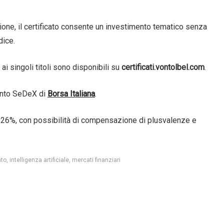
azione, il certificato consente un investimento tematico senza
dice.
i singoli titoli sono disponibili su
certificati.vontolbel.com
.
mento SeDeX di
Borsa Italiana
.
l 26%, con possibilità di compensazione di plusvalenze e
nto
intelligenza artificiale
mercati finanziari