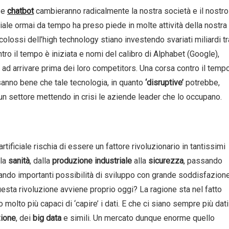
o e
chatbot
cambieranno radicalmente la nostra società e il nostro
iciale ormai da tempo ha preso piede in molte attività della nostra
olossi dell’high technology stiano investendo svariati miliardi tr
ntro il tempo è iniziata e nomi del calibro di Alphabet (Google),
o ad arrivare prima dei loro competitors. Una corsa contro il temp
e sanno bene che tale tecnologia, in quanto
‘disruptive’
potrebbe,
n settore mettendo in crisi le aziende leader che lo occupano.
rtificiale rischia di essere un fattore rivoluzionario in tantissimi
lla
sanità
, dalla
produzione industriale
alla
sicurezza
, passando
rando importanti possibilità di sviluppo con grande soddisfazion
esta rivoluzione avviene proprio oggi? La ragione sta nel fatto
molto più capaci di ‘capire’ i dati. E che ci siano sempre più dati
zione
, dei
big data
e simili. Un mercato dunque enorme quello