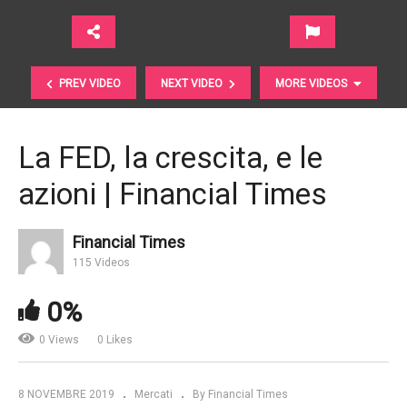
PREV VIDEO
NEXT VIDEO
MORE VIDEOS
La FED, la crescita, e le
azioni | Financial Times
Financial Times
115 Videos
0%
I perché del rialzo dei mercati | Kairos Partners SGR
0 Views
0 Likes
8 NOVEMBRE 2019
Mercati
By Financial Times