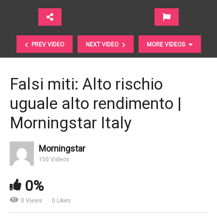
PREV VIDEO
NEXT VIDEO
MORE VIDEOS
Falsi miti: Alto rischio
uguale alto rendimento |
Morningstar Italy
Morningstar
60 secondi su… Il clima cambia, e cambia anche il
150 Videos
modo di investire
0%
0 Views
0 Likes