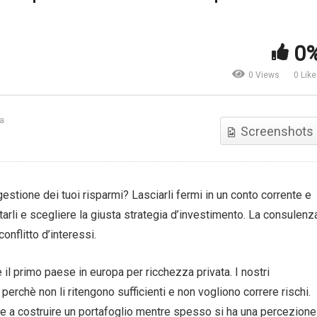
vestimenti: cosa abbiamo
Risparmio. Ci sono nuovi m
0
parato dal 2016
per farlo
0 Views
0 Lik
ia
Screenshots
estione dei tuoi risparmi? Lasciarli fermi in un conto corrente e
arli e scegliere la giusta strategia d’investimento. La consulenz
onflitto d’interessi.
è il primo paese in europa per ricchezza privata. I nostri
perchè non li ritengono sufficienti e non vogliono correre rischi.
are a costruire un portafoglio mentre spesso si ha una percezione