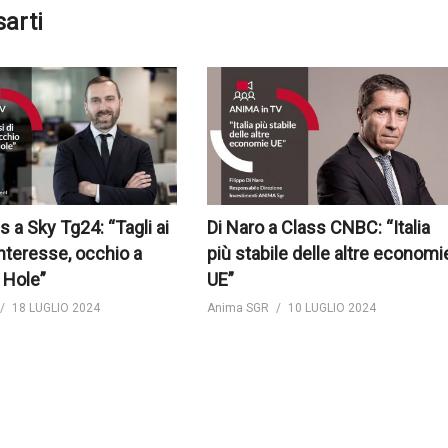
sarti
s a Sky Tg24: “Tagli ai
Di Naro a Class CNBC: “Italia
interesse, occhio a
più stabile delle altre economi
 Hole”
UE”
18 LUGLIO 2024
Anima SGR
10 LUGLIO 2024