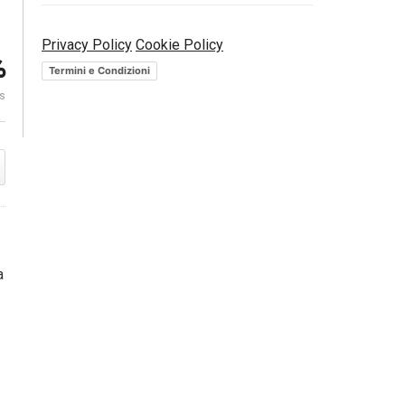
Investire in 
Privacy Policy
Cookie Policy
odi
Innovare e diversificare per
funziona Dia
%
crescere. Mercati che fare
BForever
Termini e Condizioni
es
a