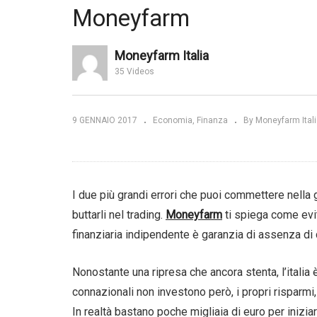
Moneyfarm
Investire il risparmio con il
nista in Europa
PAC: tre buoni motivi, Etica
In
do UBI Money
SGR
im
Moneyfarm Italia
35 Videos
9 GENNAIO 2017
Economia
Finanza
By Moneyfarm Ital
I due più grandi errori che puoi commettere nella g
buttarli nel trading.
Moneyfarm
ti spiega come evit
finanziaria indipendente è garanzia di assenza di c
Nonostante una ripresa che ancora stenta, l’italia 
connazionali non investono però, i propri risparmi, 
In realtà bastano poche migliaia di euro per inizi