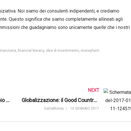
iniziativa. Noi siamo dei consulenti indipendenti, e crediamo
nte. Questo significa che siamo completamente allineati agli
commissioni che guadagniamo sono unicamente quelle che i nostri
inanziaria
financial literacy
idee di investimento
moneyfarm
NEXT
Consulenza finanziaria: cambio di paradigma? Luigi Conte, Anasf
Globalizzazione: il Good Country Index
DaDaMoney
10 GENNAIO 2017