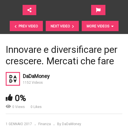
PREV VIDEO
NEXT VIDEO
MORE VIDEOS
Innovare e diversificare per
crescere. Mercati che fare
DaDaMoney
1152 Videos
Investire il risparmio con il PAC: tre buoni motivi,
0%
Etica SGR
0 Views
0 Likes
1 GENNAIO 2017
Finanza
By DaDaMoney