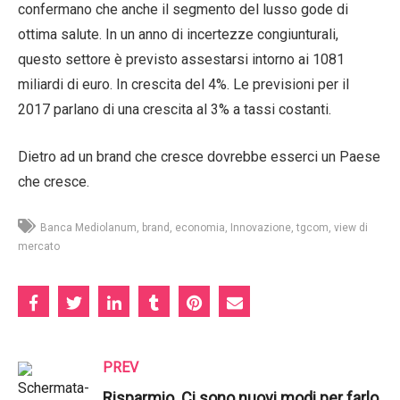
confermano che anche il segmento del lusso gode di
ottima salute. In un anno di incertezze congiunturali,
questo settore è previsto assestarsi intorno ai 1081
miliardi di euro. In crescita del 4%. Le previsioni per il
2017 parlano di una crescita al 3% a tassi costanti.
Dietro ad un brand che cresce dovrebbe esserci un Paese
che cresce.
Banca Mediolanum
brand
economia
Innovazione
tgcom
view di
mercato
PREV
Risparmio. Ci sono nuovi modi per farlo