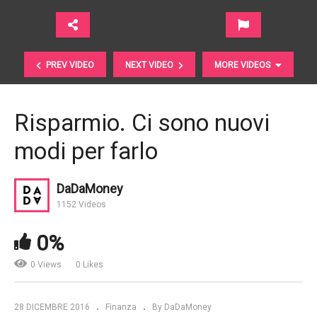
PREV VIDEO
NEXT VIDEO
MORE VIDEOS
Risparmio. Ci sono nuovi
modi per farlo
DaDaMoney
1152 Videos
0%
Fondi immobiliari in crisi a causa delle Poste
0 Views
0 Likes
28 DICEMBRE 2016
Finanza
By DaDaMoney