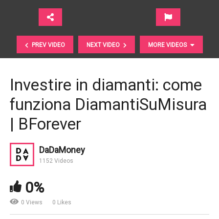
PREV VIDEO
NEXT VIDEO
MORE VIDEOS
Investire in diamanti: come
funziona DiamantiSuMisura
| BForever
DaDaMoney
1152 Videos
Diamanti. Come funziona BForever®?
0%
0 Views
0 Likes