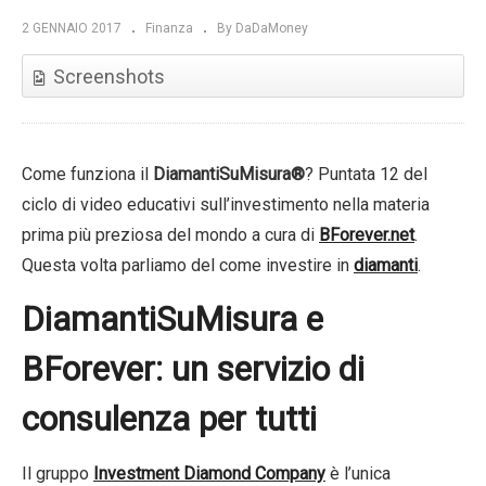
2 GENNAIO 2017
Finanza
By DaDaMoney
Screenshots
Come funziona il
DiamantiSuMisura®
? Puntata 12 del
ciclo di video educativi sull’investimento nella materia
prima più preziosa del mondo a cura di
BForever.net
.
Questa volta parliamo del come investire in
diamanti
.
DiamantiSuMisura e
BForever: un servizio di
consulenza per tutti
Il gruppo
Investment Diamond Company
è l’unica