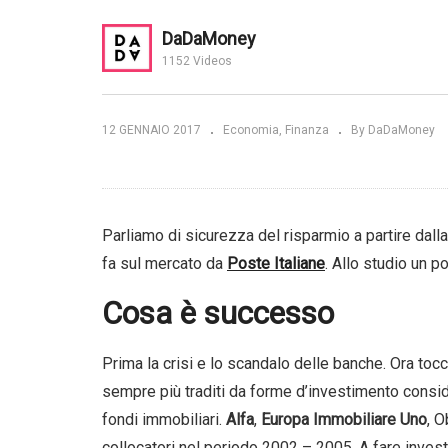
Una
In
DaDaMoney
nciata per
Diamanti. Come funziona
fu
1152 Videos
BForever®?
BF
12 GENNAIO 2017
Economia
Finanza
By DaDaMoney
Parliamo di sicurezza del risparmio a partire dalla
fa sul mercato da
Poste Italiane
. Allo studio un p
Cosa è successo
Prima la crisi e lo scandalo delle banche. Ora tocc
sempre più traditi da forme d’investimento conside
fondi immobiliari.
Alfa
,
Europa Immobiliare Uno
, 
collocatori nel periodo 2002 – 2005. A fare invest