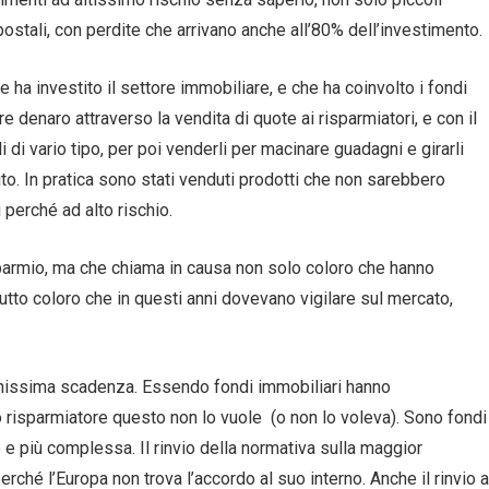
postali, con perdite che arrivano anche all’80% dell’investimento.
he ha investito il settore immobiliare, e che ha coinvolto i fondi
 denaro attraverso la vendita di quote ai risparmiatori, e con il
i di vario tipo, per poi venderli per macinare guadagni e girarli
uto. In pratica sono stati venduti prodotti che non sarebbero
i perché ad alto rischio.
sparmio, ma che chiama in causa non solo coloro che hanno
tutto coloro che in questi anni dovevano vigilare sul mercato,
lunghissima scadenza. Essendo fondi immobiliari hanno
lo risparmiatore questo non lo vuole (o non lo voleva). Sono fondi
e e più complessa. Il rinvio della normativa sulla maggior
rché l’Europa non trova l’accordo al suo interno. Anche il rinvio a