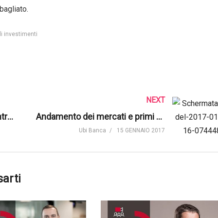
bagliato.
li investimenti
NEXT
Globalizzazione: il Good Country Index
Andamento dei mercati e primi passi di Trump secondo Ubi Money
Ubi Banca
15 GENNAIO 2017
sarti