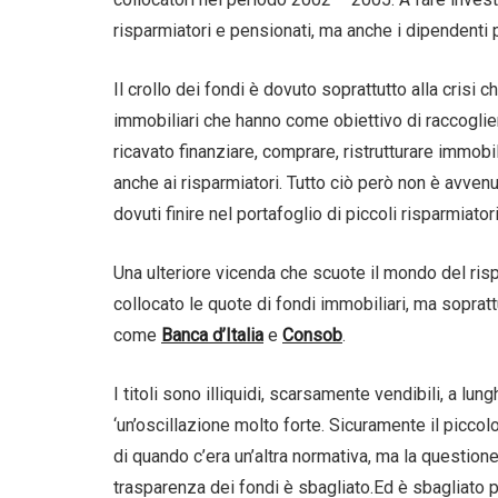
risparmiatori e pensionati, ma anche i dipendenti 
Il crollo dei fondi è dovuto soprattutto alla crisi c
immobiliari che hanno come obiettivo di raccogliere
ricavato finanziare, comprare, ristrutturare immobil
anche ai risparmiatori. Tutto ciò però non è avven
dovuti finire nel portafoglio di piccoli risparmiator
Una ulteriore vicenda che scuote il mondo del ri
collocato le quote di fondi immobiliari, ma soprat
come
Banca d’Italia
e
Consob
.
I titoli sono illiquidi, scarsamente vendibili, a 
‘un’oscillazione molto forte. Sicuramente il picco
di quando c’era un’altra normativa, ma la question
trasparenza dei fondi è sbagliato.Ed è sbagliato pe