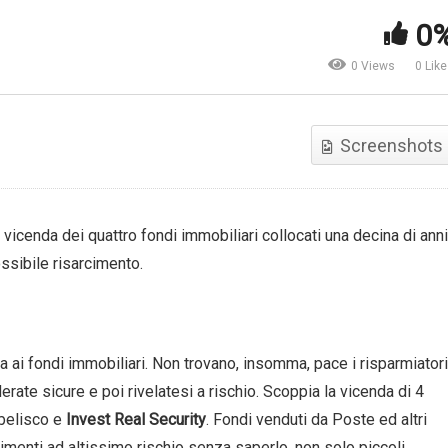
0
vestire in diamanti: come
Consulenza finanziaria:
nziona DiamantiSuMisura |
cambio di paradigma? Luigi
0 Views
0 Lik
orever
Conte, Anasf
Screenshots
 vicenda dei quattro fondi immobiliari collocati una decina di anni
ossibile risarcimento.
a ai fondi immobiliari. Non trovano, insomma, pace i risparmiatori
rate sicure e poi rivelatesi a rischio. Scoppia la vicenda di 4
Obelisco e
Invest Real Security
. Fondi venduti da Poste ed altri
imenti ad altissimo rischio senza saperlo, non solo piccoli