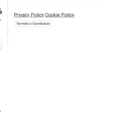
%
Consulenza finanziaria
Porto franco. 
Privacy Policy
Cookie Policy
indipendente. L’esempio di
diamanti se
es
Moneyfarm
fisico | BFore
Termini e Condizioni
,