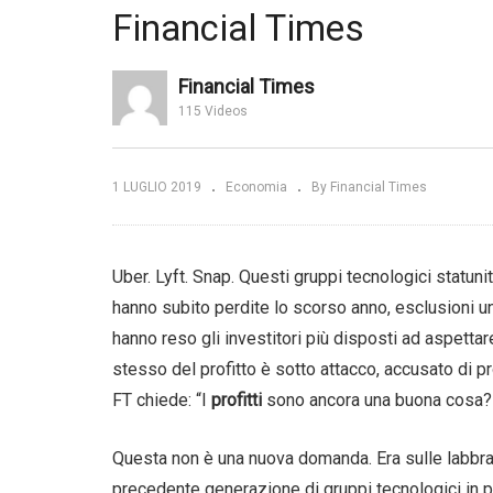
Economia italiana. I dieci
Ma
Financial Times
comandamenti nel libro di
al
le. Qual è la
Carlo Cottarelli e Alessandro
te
ornata? | WSJ
de Nicola | Arca Fondi SGR
Eu
Financial Times
115 Videos
1 LUGLIO 2019
Economia
By Financial Times
Uber. Lyft. Snap. Questi gruppi tecnologici statunit
hanno subito perdite lo scorso anno, esclusioni 
hanno reso gli investitori più disposti ad aspettar
stesso del profitto è sotto attacco, accusato di p
FT chiede: “I
profitti
sono ancora una buona cosa?
Questa non è una nuova domanda. Era sulle labbra di 
precedente generazione di gruppi tecnologici in perd