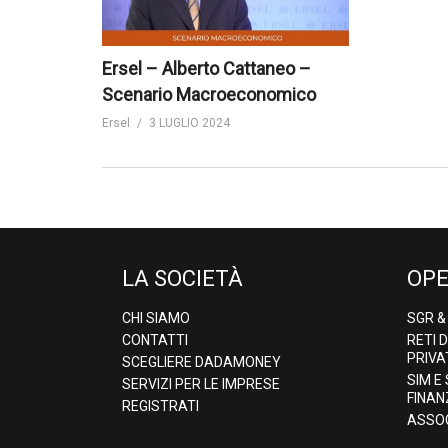
Ersel – Alberto Cattaneo –
Scenario Macroeconomico
Ersel
3 LUGLIO 2024
LA SOCIETÀ
OPE
CHI SIAMO
SGR 
CONTATTI
RETI 
PRIVA
SCEGLIERE DADAMONEY
SIM E
SERVIZI PER LE IMPRESE
FINAN
REGISTRATI
ASSOC