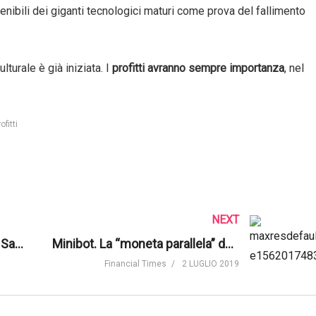
enibili dei giganti tecnologici maturi come prova del fallimento
lturale è già iniziata. I
profitti avranno sempre importanza
, nel
ofitti
NEXT
Olimpiadi 2026: dal Pala-Italia Santa Giulia al Villaggio olimpico, ecco come cambierà Milano | Fanpage.it
Minibot. La “moneta parallela” dell’Italia e perché preoccupa l’Eurozona | Financial Times
Financial Times
2 LUGLIO 2019