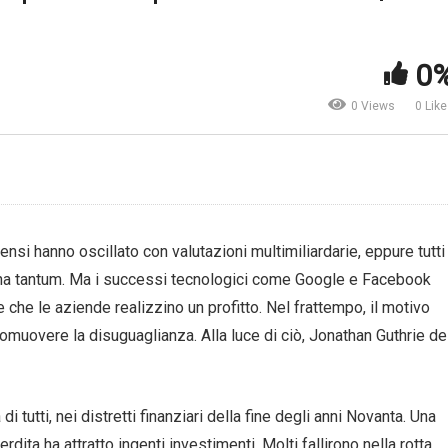
terie prime. X-Mine, caccia
 tesoro in miniera con
Trasporto. L’era del volo
cnologie mediche e raggi X |
elettrico è più vicina di qua
0
ronews
pensiate | CNBC Internation
0 Views
0 Lik
ensi hanno oscillato con valutazioni multimiliardarie, eppure tutti
una tantum. Ma i successi tecnologici come Google e Facebook
e che le aziende realizzino un profitto. Nel frattempo, il motivo
romuovere la disuguaglianza. Alla luce di ciò, Jonathan Guthrie de
tutti, nei distretti finanziari della fine degli anni Novanta. Una
ita ha attratto ingenti investimenti. Molti fallirono nella rotta