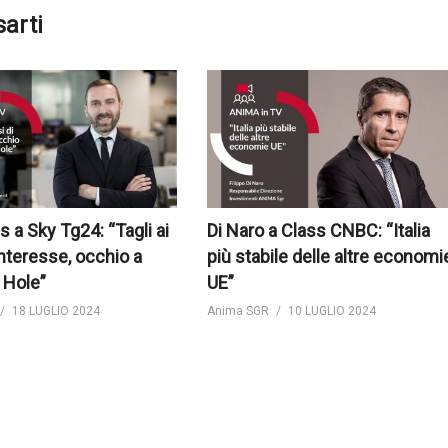
sarti
s a Sky Tg24: “Tagli ai
Di Naro a Class CNBC: “Italia
interesse, occhio a
più stabile delle altre economi
 Hole”
UE”
18 LUGLIO 2024
Anima SGR
10 LUGLIO 2024