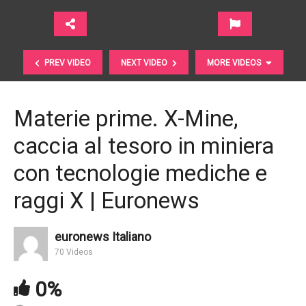
PREV VIDEO
NEXT VIDEO
MORE VIDEOS
Materie prime. X-Mine,
caccia al tesoro in miniera
con tecnologie mediche e
raggi X | Euronews
Profitti. Contano ancora qualcosa per le aziende? |
euronews Italiano
Financial Times
70 Videos
0%