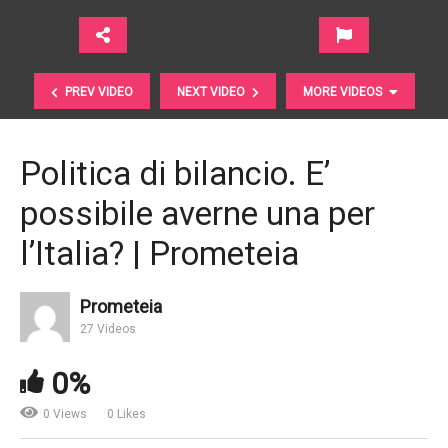
PREV VIDEO
NEXT VIDEO
MORE VIDEOS
Politica di bilancio. E’
possibile averne una per
l’Italia? | Prometeia
Prometeia
Integrare i big data nel processo di investimento |
27 Videos
NN Investment Partners
0%
0 Views
0 Likes