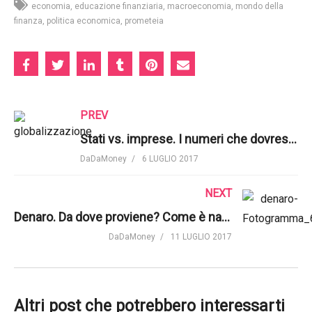
economia
educazione finanziaria
macroeconomia
mondo della
finanza
politica economica
prometeia
PREV
Stati vs. imprese. I numeri che dovreste conoscere | The Rest of Us
DaDaMoney
6 LUGLIO 2017
NEXT
Denaro. Da dove proviene? Come è nato? | The Rest of Us
DaDaMoney
11 LUGLIO 2017
Altri post che potrebbero interessarti