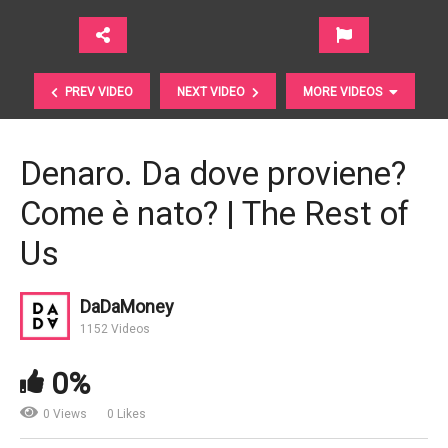
PREV VIDEO
NEXT VIDEO
MORE VIDEOS
Denaro. Da dove proviene?
Come è nato? | The Rest of
Us
DaDaMoney
Politiche economiche. Siamo giunti alla fine
1152 Videos
dell’emergenza? | Prometeia
0%
0 Views
0 Likes