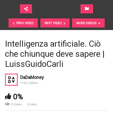
PREV VIDEO
NEXT VIDEO
MORE VIDEOS
Intelligenza artificiale. Ciò
che chiunque deve sapere |
LuissGuidoCarli
DaDaMoney
1152 Videos
Vita fino a 100 anni. Non è un’utopia | Anima Sgr
0%
0 Views
0 Likes