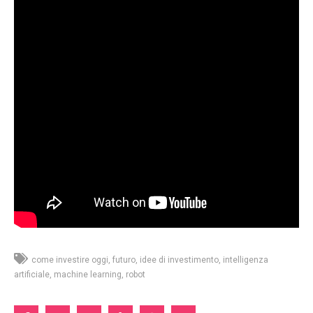
come investire oggi
futuro
idee di investimento
intelligenza
artificiale
machine learning
robot