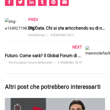
PREV
Big Data. Chi si sta arricchendo su di noi? L’insidiosa economia dei big data | Big Think
DaDaMoney
4 FEBBRAIO 2019
NEXT
Futuro. Come sarà? Il Global Forum di TEH Ambrosetti
The European House Ambrosetti
6 FEBBRAIO 2019
Altri post che potrebbero interessarti