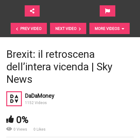
PREV VIDEO
NEXT VIDEO
MORE VIDEOS
Brexit: il retroscena
dell’intera vicenda | Sky
News
DaDaMoney
Futuro. Come sarà? Il Global Forum di TEH
1152 Videos
Ambrosetti
0%
0 Views
0 Likes