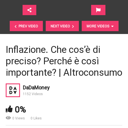
PREV VIDEO
NEXT VIDEO
MORE VIDEOS
Inflazione. Che cos’è di
preciso? Perché è così
importante? | Altroconsumo
DaDaMoney
Obbligazioni. Cosa sono e come funzionano i bond
1152 Videos
governativi? | IG UK
0%
0 Views
0 Likes