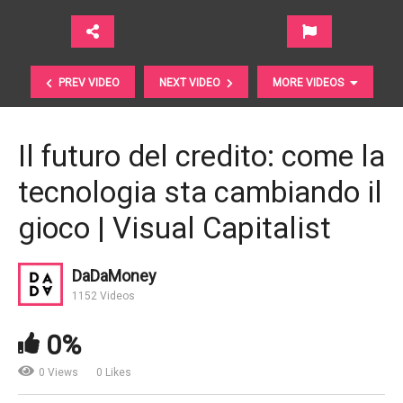
PREV VIDEO
NEXT VIDEO
MORE VIDEOS
Il futuro del credito: come la
tecnologia sta cambiando il
gioco | Visual Capitalist
DaDaMoney
Tassi di riferimento EONIA e Euribor. Come stanno
1152 Videos
cambiando | Banca Centrale Europea
0%
0 Views
0 Likes