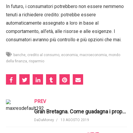
In futuro, i consumatori potrebbero non essere nemmeno
tenuti a richiedere credito: potrebbe essere
automaticamente assegnato a loro in base al
comportamento, all’età, alle risorse e alle esigenze. I
consumatori avranno più controllo e più opzioni che mai.
banche
credito al consumo
economia
macroeconomia
mondo
della finanza
risparmio
PREV
Gran Bretagna. Come guadagna i propri soldi la monarchia? E quali vantaggi economici porta al Regno Unito? | Business Insider
DaDaMoney
13 AGOSTO 2019