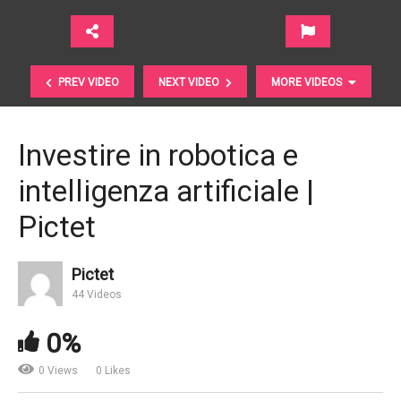
PREV VIDEO
NEXT VIDEO
MORE VIDEOS
Investire in robotica e
intelligenza artificiale |
Pictet
Pictet
Banche in crisi o banche in trasformazione? |
44 Videos
Contemplata
0%
0 Views
0 Likes