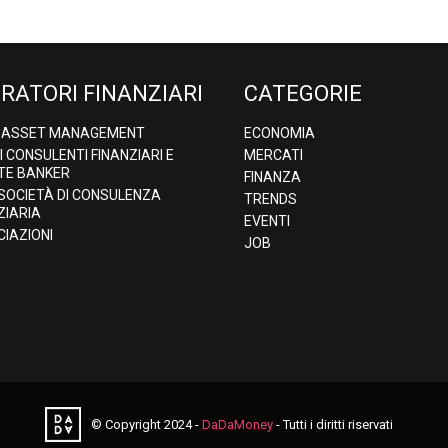
RATORI FINANZIARI
CATEGORIE
& ASSET MANAGEMENT
ECONOMIA
DI CONSULENTI FINANZIARI E
MERCATI
TE BANKER
FINANZA
 SOCIETÀ DI CONSULENZA
TRENDS
ZIARIA
EVENTI
IAZIONI
JOB
© Copyright 2024 -
DaDaMoney
- Tutti i diritti riservati