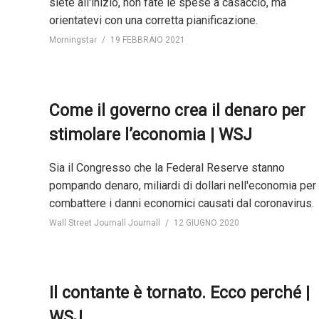
siete all'inizio, non fate le spese a casaccio, ma
orientatevi con una corretta pianificazione.
Morningstar
19 FEBBRAIO 2021
Come il governo crea il denaro per
stimolare l’economia | WSJ
Sia il Congresso che la Federal Reserve stanno
pompando denaro, miliardi di dollari nell'economia per
combattere i danni economici causati dal coronavirus.
Wall Street Journall Journall
12 GIUGNO 2020
Il contante è tornato. Ecco perché |
WSJ