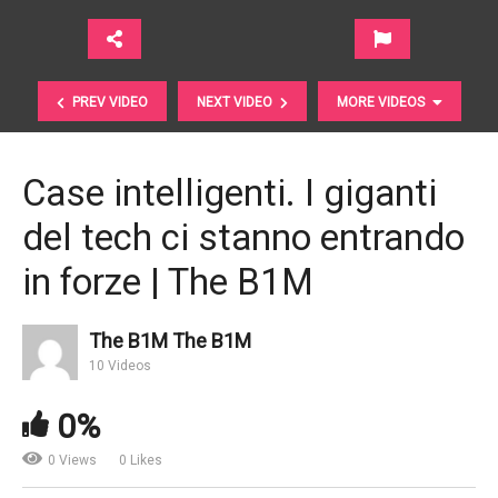
PREV VIDEO
NEXT VIDEO
MORE VIDEOS
Case intelligenti. I giganti
del tech ci stanno entrando
in forze | The B1M
The B1M The B1M
Auto. La prossima potrebbe essere elettrica… e
10 Videos
cinese | Quartz
0%
0 Views
0 Likes