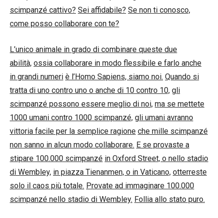
scimpanzé cattivo?
Sei affidabile?
Se non ti conosco,
come posso collaborare con te?
L’unico animale in grado di combinare queste due
abilità,
ossia collaborare in modo flessibile e farlo anche
in grandi numeri
è l’Homo Sapiens, siamo noi.
Quando si
tratta di uno contro uno o anche di 10 contro 10,
gli
scimpanzé possono essere meglio di noi,
ma se mettete
1000 umani contro 1000 scimpanzé,
gli umani avranno
vittoria facile per la semplice ragione
che mille scimpanzé
non sanno in alcun modo collaborare.
E se provaste a
stipare 100.000 scimpanzé
in Oxford Street, o nello stadio
di Wembley,
in piazza Tienanmen, o in Vaticano,
otterreste
solo il caos più totale.
Provate ad immaginare 100.000
scimpanzé nello stadio di Wembley.
Follia allo stato puro.