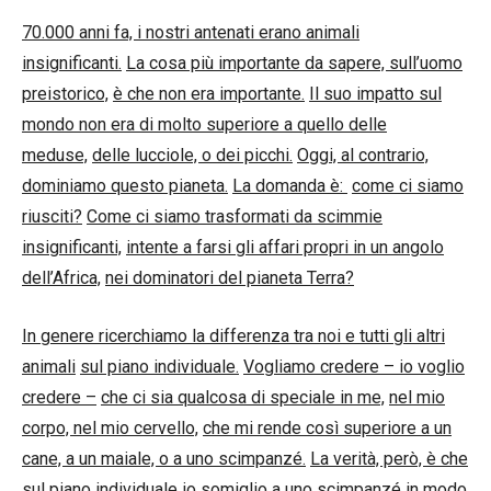
70.000 anni fa, i nostri antenati erano animali
insignificanti.
La cosa più importante da sapere, sull’uomo
preistorico,
è che non era importante.
Il suo impatto sul
mondo non era di molto superiore a quello delle
meduse,
delle lucciole, o dei picchi.
Oggi, al contrario,
dominiamo questo pianeta.
La domanda è:
come ci siamo
riusciti?
Come ci siamo trasformati da scimmie
insignificanti,
intente a farsi gli affari propri in un angolo
dell’Africa,
nei dominatori del pianeta Terra?
In genere ricerchiamo la differenza tra noi e tutti gli altri
animali
sul piano individuale.
Vogliamo credere – io voglio
credere –
che ci sia qualcosa di speciale in me,
nel mio
corpo, nel mio cervello,
che mi rende così superiore a un
cane, a un maiale, o a uno scimpanzé.
La verità, però, è che
sul piano individuale
io somiglio a uno scimpanzé in modo