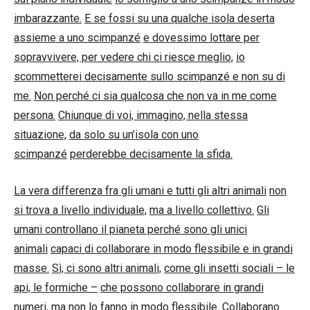
imbarazzante.
E se fossi su una qualche isola deserta
assieme a uno scimpanzé
e dovessimo lottare per
sopravvivere, per vedere chi ci riesce meglio,
io
scommetterei decisamente sullo scimpanzé e non su di
me.
Non perché ci sia qualcosa che non va in me come
persona.
Chiunque di voi, immagino, nella stessa
situazione,
da solo su un’isola con uno
scimpanzé
perderebbe decisamente la sfida.
La vera differenza fra gli umani e tutti gli altri animali
non
si trova a livello individuale,
ma a livello collettivo.
Gli
umani controllano il pianeta perché sono gli unici
animali
capaci di collaborare in modo flessibile e in grandi
masse.
Sì, ci sono altri animali,
come gli insetti sociali – le
api, le formiche –
che possono collaborare in grandi
numeri, ma non lo fanno in modo flessibile.
Collaborano