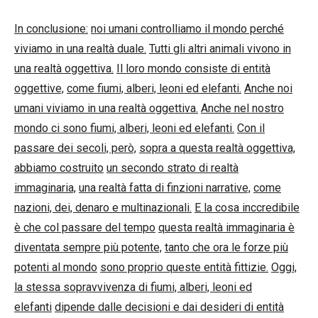
In conclusione:
noi umani controlliamo il mondo perché
viviamo in una realtà duale.
Tutti gli altri animali vivono in
una realtà oggettiva.
Il loro mondo consiste di entità
oggettive,
come fiumi, alberi, leoni ed elefanti.
Anche noi
umani viviamo in una realtà oggettiva.
Anche nel nostro
mondo ci sono fiumi, alberi, leoni ed elefanti.
Con il
passare dei secoli, però,
sopra a questa realtà oggettiva,
abbiamo costruito
un secondo strato di realtà
immaginaria,
una realtà fatta di finzioni narrative,
come
nazioni, dei, denaro e multinazionali.
E la cosa inccredibile
è che col passare del tempo
questa realtà immaginaria è
diventata sempre più potente,
tanto che ora le forze più
potenti al mondo
sono proprio queste entità fittizie.
Oggi,
la stessa sopravvivenza di fiumi, alberi, leoni ed
elefanti
dipende dalle decisioni e dai desideri di entità