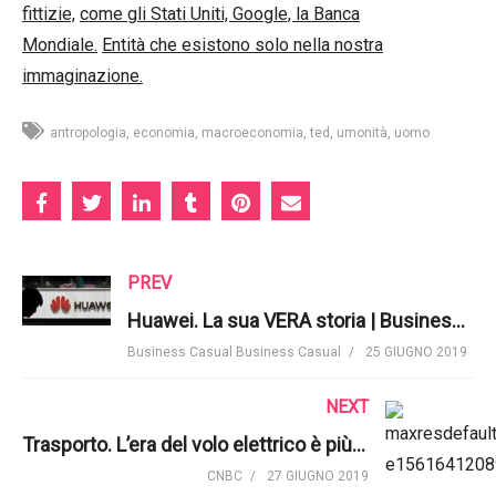
fittizie,
come gli Stati Uniti, Google, la Banca
Mondiale.
Entità che esistono solo nella nostra
immaginazione.
antropologia
economia
macroeconomia
ted
umonità
uomo
PREV
Huawei. La sua VERA storia | Business Casual
Business Casual Business Casual
25 GIUGNO 2019
NEXT
Trasporto. L’era del volo elettrico è più vicina di quanto pensiate | CNBC International
CNBC
27 GIUGNO 2019