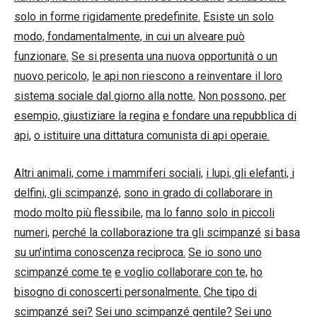
solo in forme rigidamente predefinite.
Esiste un solo
modo, fondamentalmente, in cui un alveare può
funzionare.
Se si presenta una nuova opportunità o un
nuovo pericolo,
le api non riescono a reinventare il loro
sistema sociale dal giorno alla notte.
Non possono, per
esempio, giustiziare la regina
e fondare una repubblica di
api,
o istituire una dittatura comunista di api operaie.
Altri animali, come i mammiferi sociali,
i lupi, gli elefanti, i
delfini, gli scimpanzé,
sono in grado di collaborare in
modo molto più flessibile,
ma lo fanno solo in piccoli
numeri,
perché la collaborazione tra gli scimpanzé
si basa
su un’intima conoscenza reciproca.
Se io sono uno
scimpanzé come te
e voglio collaborare con te,
ho
bisogno di conoscerti personalmente.
Che tipo di
scimpanzé sei?
Sei uno scimpanzé gentile?
Sei uno