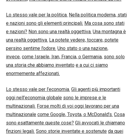
Lo stesso vale per la politica.
Nella politica moderna, stati
e nazioni sono gli elementi principali.
Ma cosa sono stati
e nazioni?
Non sono una realtà oggettiva.
Una montagna è
una realtà oggettiva.
La potete vedere, toccare, potete
persino sentirne l’odore.
Uno stato o una nazione,
invece,
come Israele, Iran, Francia, o Germania,
sono solo
una storia che abbiamo inventato
e a cui ci siamo
enormemente affezionati.
Lo stesso vale per l’economia.
Gli agenti più importanti
oggi nell’economia globale
sono le imprese e le
multinazionali.
Forse molti di voi oggi lavorano per una
multinazionale
come Google, Toyota, o McDonald’s.
Cosa
sono esattamente queste cose?
Gli avvocati le chiamano
finzioni legali.
Sono storie inventate e sostenute
da quei