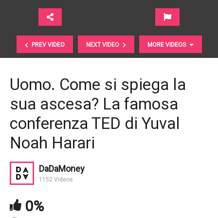
PREV VIDEO
NEXT VIDEO
MORE VIDEOS
Uomo. Come si spiega la
sua ascesa? La famosa
conferenza TED di Yuval
Noah Harari
Futuro. La comunicazione mentale e la conoscenza
DaDaMoney
infinita sono all’orizzonte | Big Think
1152 Videos
0%