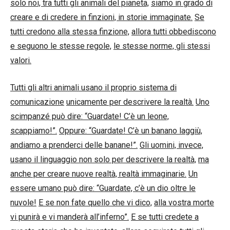
solo noi, tra tutti gli animali del pianeta,
siamo in grado di
creare e di credere in finzioni, in storie immaginate.
Se
tutti credono alla stessa finzione,
allora tutti obbediscono
e seguono le stesse regole,
le stesse norme, gli stessi
valori.
Tutti gli altri animali usano il proprio sistema di
comunicazione
unicamente per descrivere la realtà.
Uno
scimpanzé può dire: “Guardate! C’è un leone,
scappiamo!”.
Oppure: “Guardate! C’è un banano laggiù,
andiamo a prenderci delle banane!”.
Gli uomini, invece,
usano il linguaggio non solo per descrivere la realtà,
ma
anche per creare nuove realtà, realtà immaginarie.
Un
essere umano può dire: “Guardate, c’è un dio oltre le
nuvole!
E se non fate quello che vi dico,
alla vostra morte
vi punirà e vi manderà all’inferno”.
E se tutti credete a