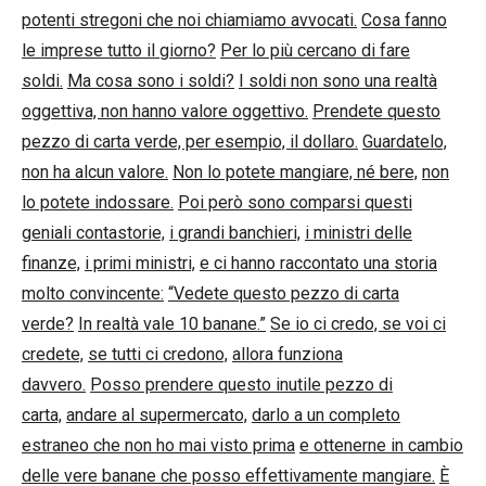
potenti stregoni che noi chiamiamo avvocati.
Cosa fanno
le imprese tutto il giorno?
Per lo più cercano di fare
soldi.
Ma cosa sono i soldi?
I soldi non sono una realtà
oggettiva, non hanno valore oggettivo.
Prendete questo
pezzo di carta verde, per esempio, il dollaro.
Guardatelo,
non ha alcun valore.
Non lo potete mangiare, né bere,
non
lo potete indossare.
Poi però sono comparsi questi
geniali contastorie,
i grandi banchieri,
i ministri delle
finanze,
i primi ministri,
e ci hanno raccontato una storia
molto convincente:
“Vedete questo pezzo di carta
verde?
In realtà vale 10 banane.”
Se io ci credo, se voi ci
credete,
se tutti ci credono,
allora funziona
davvero.
Posso prendere questo inutile pezzo di
carta,
andare al supermercato,
darlo a un completo
estraneo che non ho mai visto prima
e ottenerne in cambio
delle vere banane che posso effettivamente mangiare.
È