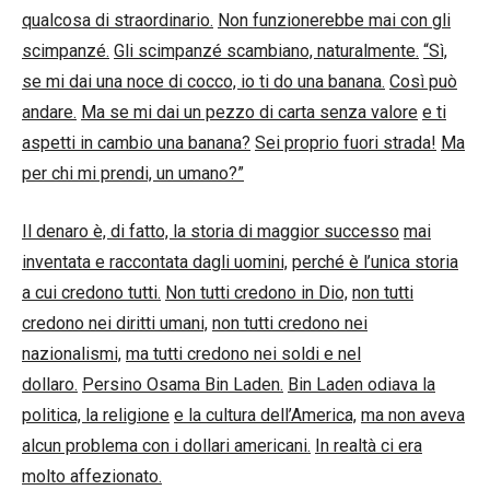
qualcosa di straordinario.
Non funzionerebbe mai con gli
scimpanzé.
Gli scimpanzé scambiano, naturalmente.
“Sì,
se mi dai una noce di cocco, io ti do una banana.
Così può
andare.
Ma se mi dai un pezzo di carta senza valore
e ti
aspetti in cambio una banana?
Sei proprio fuori strada!
Ma
per chi mi prendi, un umano?”
Il denaro è, di fatto, la storia di maggior successo
mai
inventata e raccontata dagli uomini,
perché è l’unica storia
a cui credono tutti.
Non tutti credono in Dio,
non tutti
credono nei diritti umani,
non tutti credono nei
nazionalismi,
ma tutti credono nei soldi e nel
dollaro.
Persino Osama Bin Laden.
Bin Laden odiava la
politica, la religione
e la cultura dell’America,
ma non aveva
alcun problema con i dollari americani.
In realtà ci era
molto affezionato.