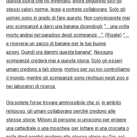
questa storia che ho inventato,
allora seguirete tutti gli
stessi valori, norme, leggi
e potrete collaborare.
Solo gli
uomini sono in grado di fare questo.
Non convincerete mai
uno scimpanzé a darvi una banana dicendogli:
“… una volta
morto andrai nel paradiso degli scimpanzé …”.
(Risate)
” …
e riceverai un sacco di banane per le tue buone
azioni.
Quindi ora dammi questa banana”.
Nessuno
scimpanzé crederà mai a questa storia.
Solo gli esseri
umani credono a tali storie,
motivo per cui noi controlliamo
il mondo,
mentre gli scimpanzé sono rinchiusi negli zoo e
nei laboratori di ricerca.
Ora potete forse trovare ammissibile che sì,
in ambito
religioso, gli umani collaborano perché credono alle
stesse storie.
Milioni di persone si uniscono per erigere
una cattedrale o una moschea,
per lottare in una crociata o
nella jihad perché credono alle stesse storie
su Dio, sul