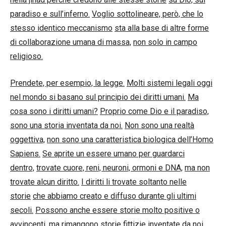
paradiso e sull’inferno.
Voglio sottolineare, però, che lo
stesso identico meccanismo
sta alla base di altre forme
di collaborazione umana di massa,
non solo in campo
religioso.
Prendete, per esempio, la legge.
Molti sistemi legali oggi
nel mondo si basano sul principio dei diritti umani.
Ma
cosa sono i diritti umani?
Proprio come Dio e il paradiso,
sono una storia inventata da noi.
Non sono una realtà
oggettiva,
non sono una caratteristica biologica dell’Homo
Sapiens.
Se aprite un essere umano per guardarci
dentro,
trovate cuore, reni, neuroni, ormoni e DNA,
ma non
trovate alcun diritto.
I diritti li trovate soltanto nelle
storie
che abbiamo creato e diffuso durante gli ultimi
secoli.
Possono anche essere storie molto positive o
avvincenti,
ma rimangono storie fittizie inventate da noi.