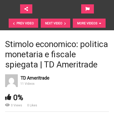
PREV VIDEO
NEXT VIDEO
MORE VIDEOS
Stimolo economico: politica
monetaria e fiscale
spiegata | TD Ameritrade
TD Ameritrade
11 Videos
Opportunità perfetta per puntare sull’Italia | Kairos
0%
0 Views
0 Likes