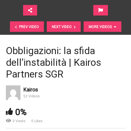
PREV VIDEO
NEXT VIDEO
MORE VIDEOS
Obbligazioni: la sfida
dell’instabilità | Kairos
Partners SGR
Kairos
Finanza. Esistono ancora investimenti a capitale
52 Videos
garantito? | Q Consulenze Finanziarie
0%
0 Views
0 Likes