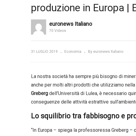
Ci
produzione in Europa |
o i tassi.
Geopolitica. Chi controlla i
nu
ò per le
mari controlla il mondo |
im
 PIMCO
Limes
Wo
euronews Italiano
70 Videos
31 LUGLIO 2019
Economia
By euronews Italiano
La nostra società ha sempre più bisogno di mineral
anche per molti altri prodotti che utilizziamo nella n
Greberg
dell’Università di Lulea, è necessario qu
conseguenze delle attività estrattive sull’ambient
Lo squilibrio tra fabbisogno e p
“In Europa – spiega la professoressa Greberg – c