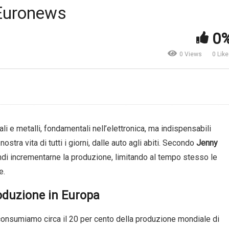
na 2019. Il meeting dei
 Euronews
ovi campioni. Le 5 storie più
portanti che sono emerse |
Microalghe. Il nuovo
0
rld Economic Forum
supercibo? | Bloomberg
0 Views
0 Lik
i e metalli, fondamentali nell’elettronica, ma indispensabili
ostra vita di tutti i giorni, dalle auto agli abiti. Secondo
Jenny
indi incrementarne la produzione, limitando al tempo stesso le
e.
roduzione in Europa
onsumiamo circa il 20 per cento della produzione mondiale di