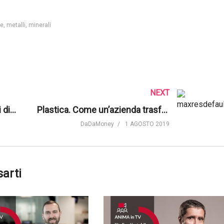
me
metalli
minerali
NEXT
Cibo. Come nutrire 10 miliardi di persone | Bloomberg
Plastica. Come un’azienda trasforma i rifiuti in imballaggi riutilizzabili | Tech Insider
DaDaMoney
1 AGOSTO 2019
sarti