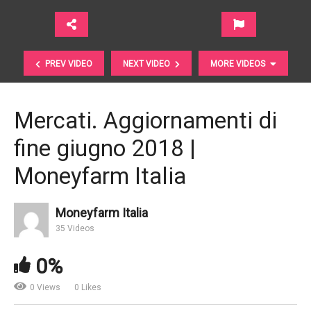
PREV VIDEO
NEXT VIDEO
MORE VIDEOS
Mercati. Aggiornamenti di
fine giugno 2018 |
Moneyfarm Italia
Moneyfarm Italia
Sergio Marchionne. Quale sarà la sua eredità? |
35 Videos
Bloomberg Markets and Finance
0%
0 Views
0 Likes