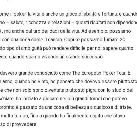
ome il poker, la vita è anche un gioco di abilità e fortuna, e quand
ano – salute, ricchezza e relazioni – questi risultati non dipendon
 , ma anche dal tiro dei dadi della vita. Ad esempio, possiamo
ti con qualcosa come il cancro. Oppure possiamo fumare 20
esto tipo di ambiguità può rendere difficile per noi sapere quanto
lmente quando stiamo vivendo un grande successo.
r davvero grande conosciuto come The European Poker Tour. E
n anno, quando ho vinto, ho pensato che dovevo essere piuttost
ante che non solo sono diventata piuttosto pigra con lo studio del
hiare, ho iniziato a giocare nei più grandi tornei che potevo
 profitto è passato da una cosa di bellezza a qualcosa di triste,
molto tempo, fino a quando ho finalmente capito che stavo
iso di provvedere.