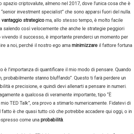
o spazio criptovalute, almeno nel 2017, dove l’unica cosa che è
i “senior investment specialist” che sono apparsi fuori del nulla.
n
vantaggio strategico
ma, allo stesso tempo, è molto facile
ta salendo così velocemente che anche le strategie peggiori
mo vivendo il successo, è importante prenderci un momento per
ire a noi, perché il nostro ego ama
minimizzare
il fattore fortuna
o è l’importanza di quantificare il mio modo di pensare. Quando
, probabilmente stanno bluffando”. Questo ti farà perdere un
ilità e precisione, e quindi devi allenarti a pensare in numeri.
vagamente a qualcosa di veramente importante, tipo “È
l mio TED Talk”, ora provo a stimarlo numericamente. Fidatevi di
 il fatto è che quasi tutto ciò che potrebbe accadere qui oggi, o in
e espresso come una
probabilità
.