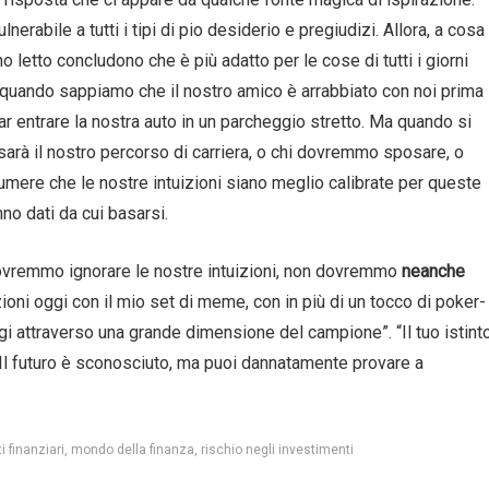
nerabile a tutti i tipi di pio desiderio e pregiudizi. Allora, a cosa
ho letto concludono che è più adatto per le cose di tutti i giorni
quando sappiamo che il nostro amico è arrabbiato con noi prima
r entrare la nostra auto in un parcheggio stretto. Ma quando si
sarà il nostro percorso di carriera, o chi dovremmo sposare, o
re che le nostre intuizioni siano meglio calibrate per queste
nno dati da cui basarsi.
dovremmo ignorare le nostre intuizioni, non dovremmo
neanche
oni oggi con il mio set di meme, con in più di un tocco di poker-
gi attraverso una grande dimensione del campione”. “Il tuo istint
. “Il futuro è sconosciuto, ma puoi dannatamente provare a
 finanziari
mondo della finanza
rischio negli investimenti