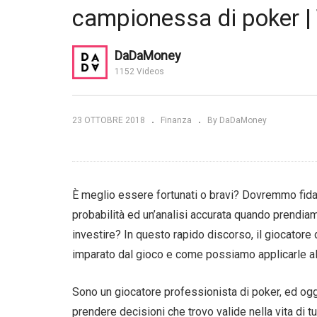
campionessa di poker |
za tra trading
Fi
| Segreti
Domande che cambiano la vita
fo
| Proactive Thinker
| 
DaDaMoney
1152 Videos
23 OTTOBRE 2018
Finanza
By DaDaMoney
È meglio essere fortunati o bravi? Dovremmo fidarc
probabilità ed un’analisi accurata quando prendi
investire? In questo rapido discorso, il giocatore
imparato dal gioco e come possiamo applicarle al
Sono un giocatore professionista di poker, ed oggi
prendere decisioni che trovo valide nella vita di tutt