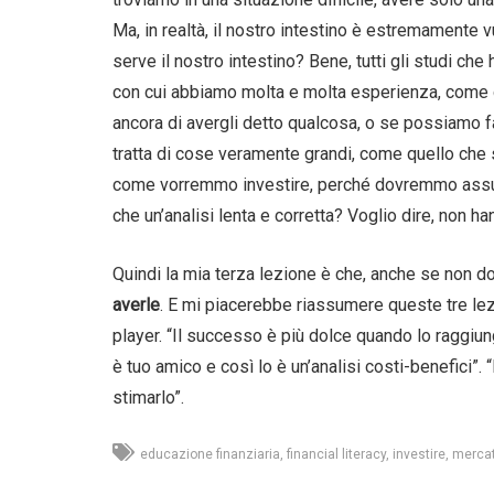
Ma, in realtà, il nostro intestino è estremamente vul
serve il nostro intestino? Bene, tutti gli studi che 
con cui abbiamo molta e molta esperienza, come 
ancora di avergli detto qualcosa, o se possiamo fa
tratta di cose veramente grandi, come quello che 
come vorremmo investire, perché dovremmo assume
che un’analisi lenta e corretta? Voglio dire, non ha
Quindi la mia terza lezione è che, anche se non 
averle
. E mi piacerebbe riassumere queste tre lezi
player. “Il successo è più dolce quando lo raggiun
è tuo amico e così lo è un’analisi costi-benefici”
stimarlo”.
educazione finanziaria
financial literacy
investire
mercati