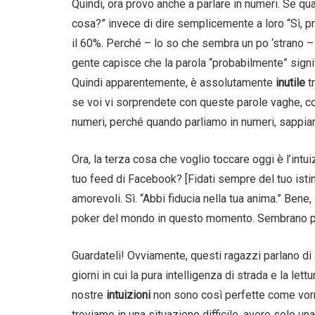
Quindi, ora provo anche a parlare in numeri. Se qual
cosa?” invece di dire semplicemente a loro “Sì, pr
il 60%. Perché – lo so che sembra un po ‘strano – 
gente capisce che la parola “probabilmente” signif
Quindi apparentemente, è assolutamente
inutile
t
se voi vi sorprendete con queste parole vaghe, co
numeri, perché quando parliamo in numeri, sappia
Ora, la terza cosa che voglio toccare oggi è l’intu
tuo feed di Facebook? [Fidati sempre del tuo isti
amorevoli. Sì. “Abbi fiducia nella tua anima.” Bene, 
poker del mondo in questo momento. Sembrano pe
Guardateli! Ovviamente, questi ragazzi parlano di 
giorni in cui la pura intelligenza di strada e la le
nostre
intuizioni
non sono così perfette come vorr
troviamo in una situazione difficile, avere solo u