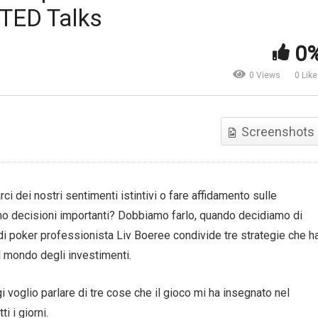
 TED Talks
nanza comportamentale,
Investire. Opportunità
ndamentale per i consulenti
ambientali globali | Pictet
0
ProfessioneFinanza
Asset Management
0 Views
0 Lik
Screenshots
i dei nostri sentimenti istintivi o fare affidamento sulle
amo decisioni importanti? Dobbiamo farlo, quando decidiamo di
 di poker professionista Liv Boeree condivide tre strategie che h
 mondo degli investimenti.
 voglio parlare di tre cose che il gioco mi ha insegnato nel
i i giorni.