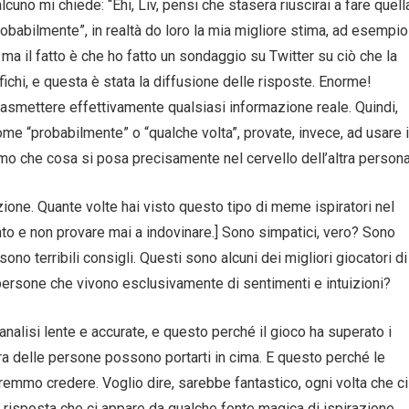
cuno mi chiede: “Ehi, Liv, pensi che stasera riuscirai a fare quell
obabilmente”, in realtà do loro la mia migliore stima, ad esempio
ma il fatto è che ho fatto un sondaggio su Twitter su ciò che la
ichi, e questa è stata la diffusione delle risposte. Enorme!
rasmettere effettivamente qualsiasi informazione reale. Quindi,
me “probabilmente” o “qualche volta”, provate, invece, ad usare i
mo che cosa si posa precisamente nel cervello dell’altra persona
izione. Quante volte hai visto questo tipo di meme ispiratori nel
nto e non provare mai a indovinare.] Sono simpatici, vero? Sono
sono terribili consigli. Questi sono alcuni dei migliori giocatori di
rsone che vivono esclusivamente di sentimenti e intuizioni?
analisi lente e accurate, e questo perché il gioco ha superato i
ttura delle persone possono portarti in cima. E questo perché le
emmo credere. Voglio dire, sarebbe fantastico, ogni volta che ci
na risposta che ci appare da qualche fonte magica di ispirazione.