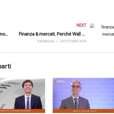
NEXT
Economia e finanza. Politica monetaria, innovazione e crisi bancarie | Orizzonti TV
Finanza & mercati. Perché Wall Street ha ancora bisogno di esseri umani? | Marketplace APM
DaDaMoney
24 OTTOBRE 2018
sarti