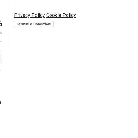
Privacy Policy
Cookie Policy
Il valore della consulenza |
PIR. Dove inv
%
AnimaSgr
Video Finanz
Termini e Condizioni
es
a