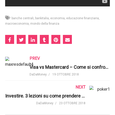
banche centrali
bankitalia
economia
educazione finanziaria
macroeconomia
mondo della finanza
PREV
Visa vs Mastercard – Come si confrontano? | The Infographics Show
DaDaMoney
19 OTTOBRE 2018
NEXT
Investire. 3 lezioni su come prendere decisioni da una campionessa di poker | TED Talks
DaDaMoney
23 OTTOBRE 2018