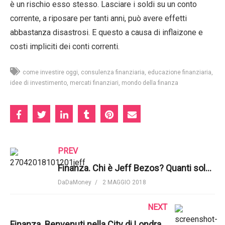
è un rischio esso stesso. Lasciare i soldi su un conto
corrente, a riposare per tanti anni, può avere effetti
abbastanza disastrosi. E questo a causa di inflaizone e
costi impliciti dei conti correnti.
come investire oggi
consulenza finanziaria
educazione finanziaria
idee di investimento
mercati finanziari
mondo della finanza
PREV
Finanza. Chi è Jeff Bezos? Quanti soldi ha Jeff Bezos? | Investire.biz
DaDaMoney
2 MAGGIO 2018
NEXT
Finanza. Benvenuti nella City di Londra | Bloomberg