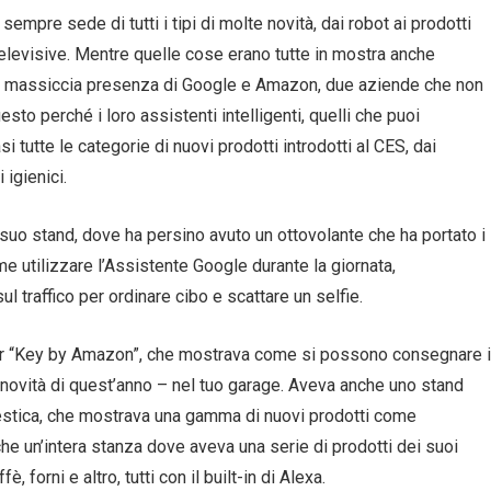
empre sede di tutti i tipi di molte novità, dai robot ai prodotti
 televisive. Mentre quelle cose erano tutte in mostra anche
 la massiccia presenza di Google e Amazon, due aziende che non
to perché i loro assistenti intelligenti, quelli che puoi
i tutte le categorie di nuovi prodotti introdotti al CES, dai
 igienici.
 suo stand, dove ha persino avuto un ottovolante che ha portato i
e utilizzare l’Assistente Google durante la giornata,
l traffico per ordinare cibo e scattare un selfie.
er “Key by Amazon”, che mostrava come si possono consegnare i
 – novità di quest’anno – nel tuo garage. Aveva anche uno stand
estica, che mostrava una gamma di nuovi prodotti come
e un’intera stanza dove aveva una serie di prodotti dei suoi
è, forni e altro, tutti con il built-in di Alexa.