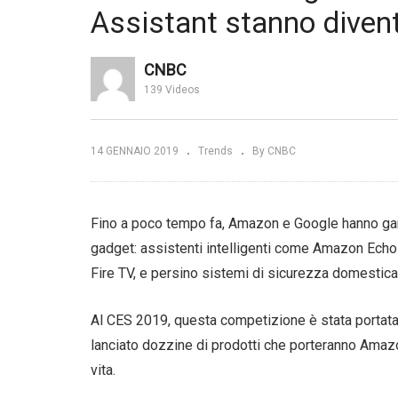
Assistant stanno diven
all’interno
Huawei al centro dello scontro
Ca
ia hi-tech |
commerciale USA – CINA |
co
Euronews
Eu
CNBC
139 Videos
14 GENNAIO 2019
Trends
By CNBC
Fino a poco tempo fa, Amazon e Google hanno gare
gadget: assistenti intelligenti come Amazon Ec
Fire TV, e persino sistemi di sicurezza domestic
Al CES 2019, questa competizione è stata portata 
lanciato dozzine di prodotti che porteranno Amaz
vita.