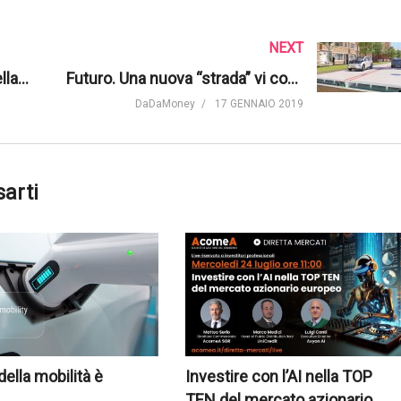
NEXT
Megalopoli. Comparazione della popolazione nel 2030 | WawamuStats
Futuro. Una nuova “strada” vi conduce | The B1M
DaDaMoney
17 GENNAIO 2019
sarti
 della mobilità è
Investire con l’AI nella TOP
TEN del mercato azionario