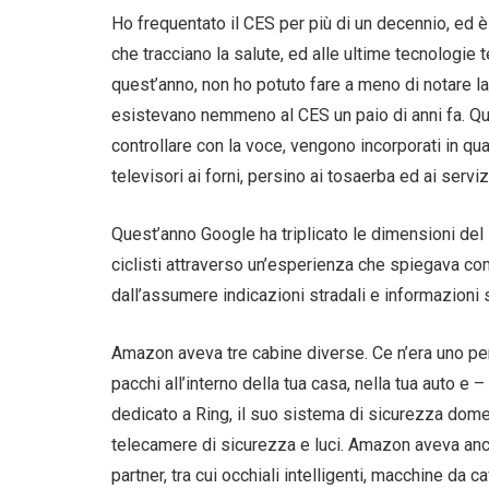
Ho frequentato il CES per più di un decennio, ed è s
che tracciano la salute, ed alle ultime tecnologie
quest’anno, non ho potuto fare a meno di notare
esistevano nemmeno al CES un paio di anni fa. Ques
controllare con la voce, vengono incorporati in quas
televisori ai forni, persino ai tosaerba ed ai servizi
Quest’anno Google ha triplicato le dimensioni del
ciclisti attraverso un’esperienza che spiegava com
dall’assumere indicazioni stradali e informazioni su
Amazon aveva tre cabine diverse. Ce n’era uno p
pacchi all’interno della tua casa, nella tua auto e
dedicato a Ring, il suo sistema di sicurezza dom
telecamere di sicurezza e luci. Amazon aveva anch
partner, tra cui occhiali intelligenti, macchine da caff