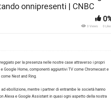
tando onnipresenti | CNBC
sa intelligente: un nuovo
Quali saranno le più grandi
ncetto di abitazione |
storie dell’anno che verrà? 
0
ronews
Prima parte | The Economis
0 Views
0 Lik
ggiato per la presenza nelle nostre case attraverso i propri
ho e Google Home, componenti aggiuntivi TV come Chromecast e
a come Nest and Ring.
ad ebollizione, mentre i partner di entrambe le società hanno
on Alexa e Google Assistant in quasi ogni aspetto della nostra