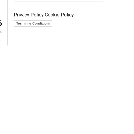
Privacy Policy
Cookie Policy
–
Brasile. Il mercato premia
CES 2019: rob
%
t
Bolsonaro | Euronews
pieghevoli |
Termini e Condizioni
es