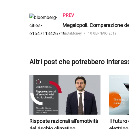
PREV
DaDaMoney
10 GENNAIO 2019
Altri post che potrebbero interes
Risposte razionali all’emotività
Il futuro
del rischio climatico
elettrico