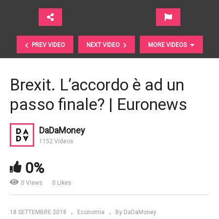
PREV VIDEO
NEXT VIDEO
MORE VIDEOS
Brexit. L’accordo è ad un
passo finale? | Euronews
DaDaMoney
1152 Videos
PIL. Che cos’è? Come si calcola? A cosa serve? |
0%
CNBC International
0 Views
0 Likes
18 SETTEMBRE 2018
Economia
By DaDaMoney