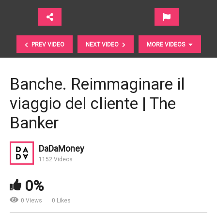
PREV VIDEO
NEXT VIDEO
MORE VIDEOS
Banche. Reimmaginare il
viaggio del cliente | The
Banker
DaDaMoney
1152 Videos
Che cos’è una recessione? | CNBC
0%
0 Views
0 Likes