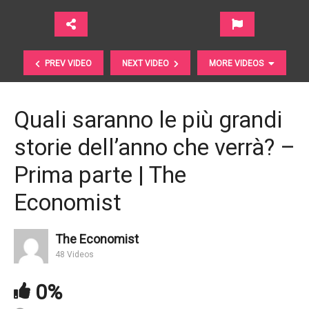
PREV VIDEO
NEXT VIDEO
MORE VIDEOS
Quali saranno le più grandi
storie dell’anno che verrà? –
Prima parte | The
Economist
The Economist
Futuro. Una nuova “strada” vi conduce | The B1M
48 Videos
0%