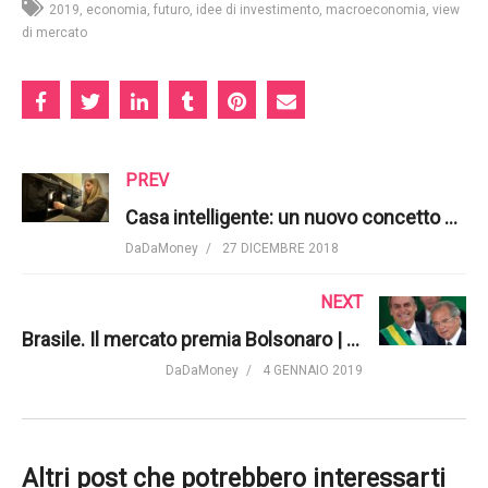
2019
economia
futuro
idee di investimento
macroeconomia
view
di mercato
PREV
Casa intelligente: un nuovo concetto di abitazione | Euronews
DaDaMoney
27 DICEMBRE 2018
NEXT
Brasile. Il mercato premia Bolsonaro | Euronews
DaDaMoney
4 GENNAIO 2019
Altri post che potrebbero interessarti