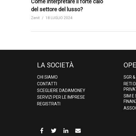
Come interpretare il forte calo
del settore del lusso?
Zenit
18 LUGLIO 2024
LA SOCIETÀ
OPE
CHI SIAMO
SGR 
CONTATTI
RETI 
PRIVA
SCEGLIERE DADAMONEY
SIM E
SERVIZI PER LE IMPRESE
FINAN
REGISTRATI
ASSOC