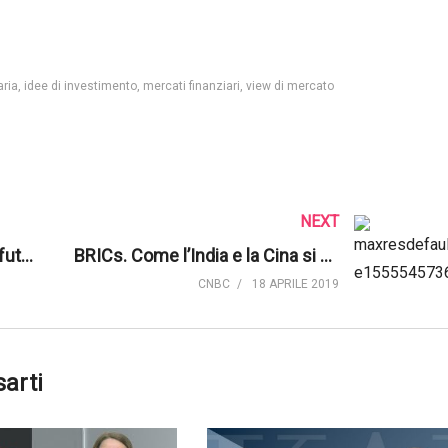
aria
idee di investimento
mercati finanziari
view di mercato
NEXT
Investire. 3 titoli per crescita futura | Morningstar UK
BRICs. Come l’India e la Cina si sono staccate da Russia e Brasile | CNBC
CNBC
18 APRILE 2019
sarti