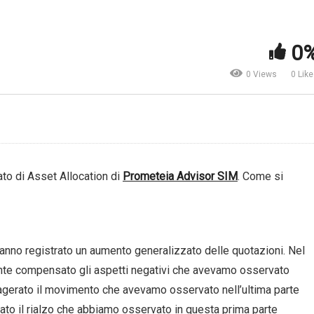
Mercati. Lo scenario
rcati. Un trimestre
macroeconomico secondo
0
ettacolare | Kairos SGR
Ersel
0 Views
0 Lik
ato di Asset Allocation di
Prometeia Advisor SIM
. Come si
hanno registrato un aumento generalizzato delle quotazioni. Nel
mente compensato gli aspetti negativi che avevamo osservato
sagerato il movimento che avevamo osservato nell’ultima parte
ato il rialzo che abbiamo osservato in questa prima parte