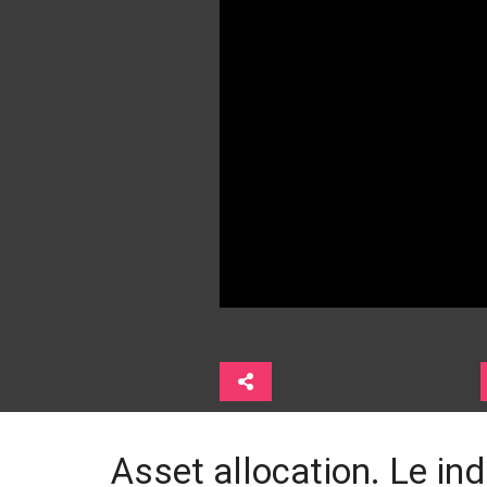
Asset allocation. Le ind
Mercati. Aggiornamento