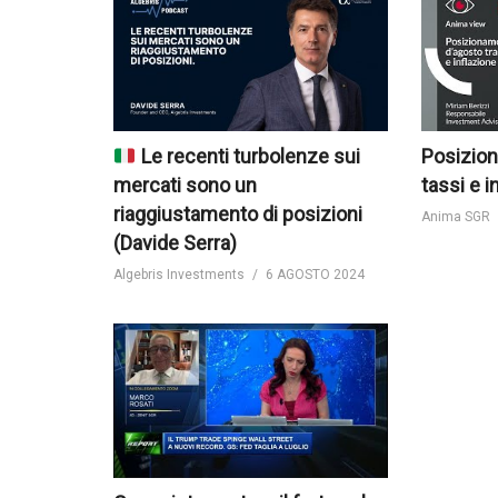
Le recenti turbolenze sui
Posizion
mercati sono un
tassi e i
riaggiustamento di posizioni
Anima SGR
(Davide Serra)
Algebris Investments
6 AGOSTO 2024