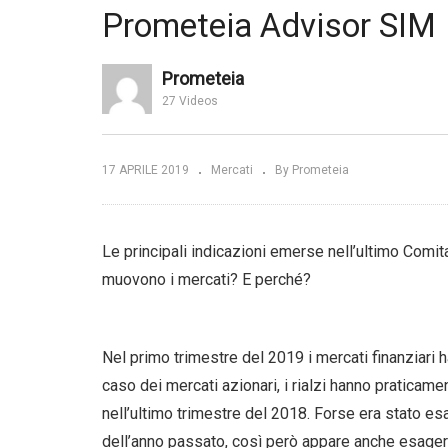
trimestrale del secondo
Prometeia Advisor SIM
trimestre 2019 con Dirk
 del
Hofschire | Fidelity
Me
Investments
sp
Prometeia
27 Videos
17 APRILE 2019
Mercati
By Prometeia
Le principali indicazioni emerse nell’ultimo Comit
muovono i mercati? E perché?
Nel primo trimestre del 2019 i mercati finanziari 
caso dei mercati azionari, i rialzi hanno pratica
nell’ultimo trimestre del 2018. Forse era stato e
dell’anno passato, così però appare anche esager