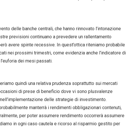
vento delle banche centrali, che hanno rinnovato l’intonazione
ostre previsioni continuano a prevedere un rallentamento
rò avere spinte recessive. In quest’ottica riteniamo probabile
ati nei prossimi trimestri, come evidenzia anche l’indicatore di
 l’euforia dei mesi passati.
ggeriamo quindi una relativa prudenza soprattutto sui mercati
occasioni di prese di beneficio dove vi sono plusvalenze
a nell’implementazione delle strategie di investimento.
robabilmente manterrà i rendimenti obbligazionari contenuti,
turalmente, per poter assumere rendimento occorrerà assumere
diamo in ogni caso cautela e ricorso al risparmio gestito per