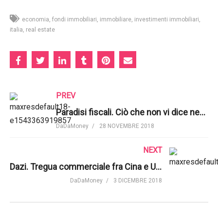
economia
fondi immobiliari
immobiliare
investimenti immobiliari
italia
real estate
PREV
Paradisi fiscali. Ciò che non vi dice nessuno | VisualPolitik EN
DaDaMoney
28 NOVEMBRE 2018
NEXT
Dazi. Tregua commerciale fra Cina e USA in margine al G20 | Euronews
DaDaMoney
3 DICEMBRE 2018